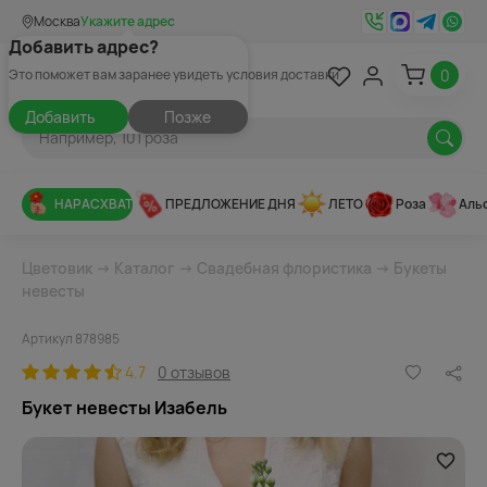
Москва
Укажите адрес
Добавить адрес?
0
Это поможет вам заранее увидеть условия доставки
Добавить
Позже
НАРАСХВАТ
ПРЕДЛОЖЕНИЕ ДНЯ
ЛЕТО
Роза
Аль
Цветовик
→
Каталог
→
Свадебная флористика
→
Букеты
невесты
Артикул 878985
4.7
0 отзывов
Букет невесты Изабель