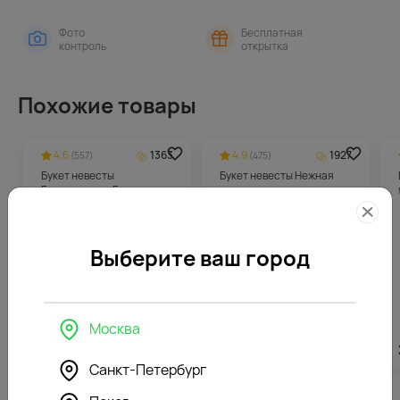
Фото
Бесплатная
контроль
открытка
Похожие товары
4.6
1363
4.9
1927
(557)
(475)
Букет невесты
Букет невесты Нежная
Белоснежная Гармония
Выберите ваш город
Москва
27259
₽
от
25300
₽
Санкт-Петербург