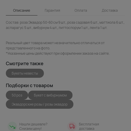
Описание
Гарантия
Оплата
Доставка
Состав: роза Эквадор 50-60 см 9 шт., роза садовая 6 шт., маттиола 6 шт.,
аспарагус 5 шт., вибурнум 4 шт., питтоспорум 1 шт., лента 1 шт.
Реальный цвет товара может незначительно отличаться от
представленного на фото.
*Указанные цены действуют при оформлении заказа на сайте.
Смотрите также
Букеты невесты
Подборки с товаром
50 роз
Букет с вибурнумом
Эквадорские розы / розы эквадор
Нашли дешевле?
Бесплатная
Снизим цену!
доставка