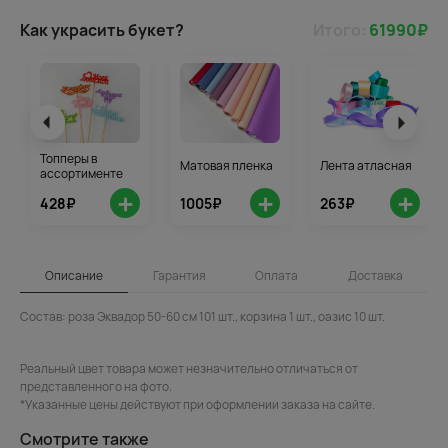
Как украсить букет?
Итого:
61990
₽
Топперы в
Матовая пленка
Лента атласная
ассортименте
+
+
+
428₽
1005₽
263₽
Описание
Гарантия
Оплата
Доставка
Состав: роза Эквадор 50-60 см 101 шт., корзина 1 шт., оазис 10 шт.
Реальный цвет товара может незначительно отличаться от
представленного на фото.
*Указанные цены действуют при оформлении заказа на сайте.
Смотрите также