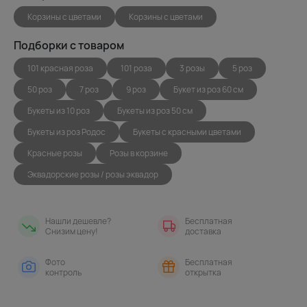
Корзины с цветами
Корзины с цветами
Подборки с товаром
101 красная роза
101 роза
3 розы
5 роз
50 роз
7 роз
9 роз
Букет из роз 60 см
Букеты из 10 роз
Букеты из роз 50 см
Букеты из роз Родос
Букеты с красными цветами
Красные розы
Розы в корзине
Эквадорские розы / розы эквадор
Нашли дешевле?
Бесплатная
Снизим цену!
доставка
Фото
Бесплатная
контроль
открытка