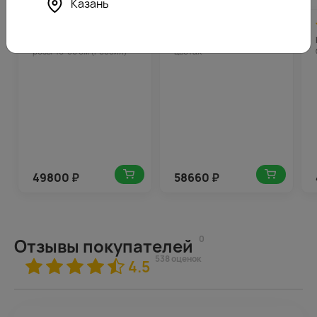
Казань
4.9
2490
4.9
2933
(155)
(196)
Корзина цветов из 201
Корзина цветов Любовь в
розы 40-50 см (Россия)
цветах
49800
₽
58660
₽
0
Отзывы покупателей
538 оценок
4.5