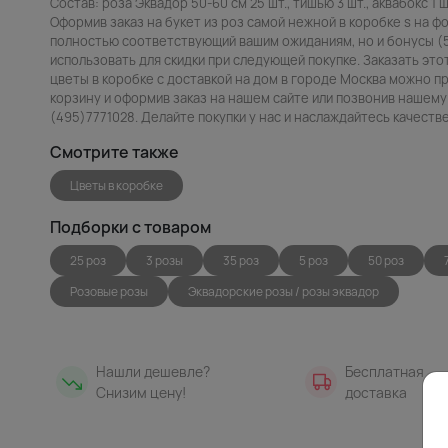
Состав: роза Эквадор 50-60 см 25 шт., тишью 3 шт., аквабокс 1 шт
Оформив заказ на букет из роз самой нежной в коробке s на фо
полностью соответствующий вашим ожиданиям, но и бонусы (
использовать для скидки при следующей покупке. Заказать это
цветы в коробке с доставкой на дом в городе Москва можно пр
корзину и оформив заказ на нашем сайте или позвонив нашему
(495)7771028. Делайте покупки у нас и наслаждайтесь качест
Смотрите также
Цветы в коробке
Подборки с товаром
25 роз
3 розы
35 роз
5 роз
50 роз
Розовые розы
Эквадорские розы / розы эквадор
Нашли дешевле?
Бесплатная
Снизим цену!
доставка