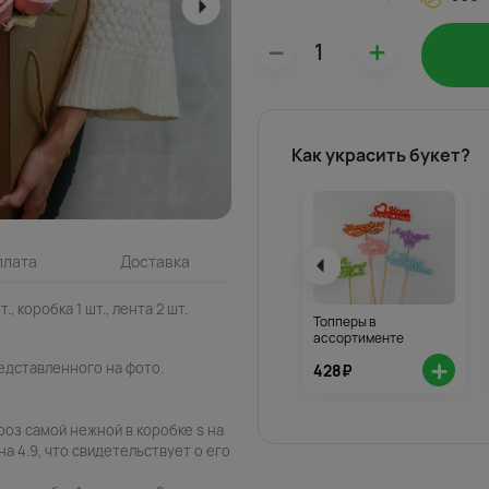
–
+
Как украсить букет?
плата
Доставка
., коробка 1 шт., лента 2 шт.
Топперы в
ассортименте
+
едставленного на фото.
428₽
роз самой нежной в коробке s на
а 4.9, что свидетельствует о его