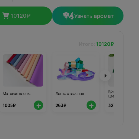
10120
₽
Узнать аромат
Итого:
10120
₽
Кризал для стой
Матовая пленка
Лента атласная
цветов 3шт.
+
+
1005₽
263₽
327₽