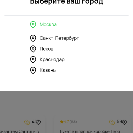
Выберите ваш город
Москва
Санкт-Петербург
Псков
355
296
4.8
(185)
Краснодар
шка Зайка Глори
Мягкая игрушка Зайка Ми в
сиреневом сарафане
Казань
5912
₽
417
596
4.7
(165)
хризантем Сантини в
Букет в шляпной коробке Твоя