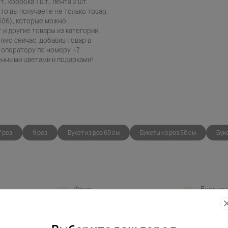
., коробка 1 шт., лента 2 шт.
то вы получаете не только товар,
506), которые можно
т и другие товары из категории
ямо сейчас, добавив товар в
 оператору по номеру +7
венными цветами и подарками!
7 роз
9 роз
Букет из роз 60 см
Букеты из роз 50 см
Бук
Фото
Беспла
контроль
открытк