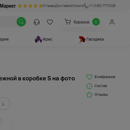
Отзывы
Доставка
Оплата
+7 (495) 7771028
Корзина
0
ерия
Ирис
Гвоздика
В избранное
ежной в коробке S на фото
Состав
Отзывы
L