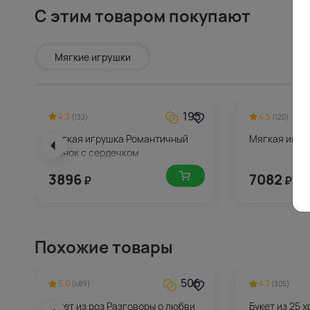
С этим товаром покупают
Мягкие игрушки
195
4.3
4.5
(132)
(120)
Мягкая игрушка Романтичный
Мягкая игру
Щенок с сердечком
3896
7082
₽
₽
Похожие товары
506
5.0
4.7
(489)
(305)
Букет из роз Разговоры о любви
Букет из 25 