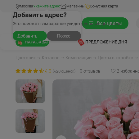
Москва
Укажите адрес
Магазины
Бонусная карта
Добавить адрес?
Все цветы
Это поможет вам заранее увидеть условия доставки
Добавить
Позже
НАРАСХВАТ
ПРЕДЛОЖЕНИЕ ДНЯ
Цветовик
→
Каталог
→
Композиции
→
Цветы в коробке
→ 
4.9
0 отзывов
В избранн
(420 оценок)