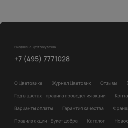
Ежедневно, круглосуточно
+7 (495) 7771028
О Цветовике
Журнал Цветовик
Отзывы
Год в цветах - правила проведения акции
Конта
Варианты оплаты
Гарантия качества
Франш
Правила акции - Букет добра
Каталог
Новос