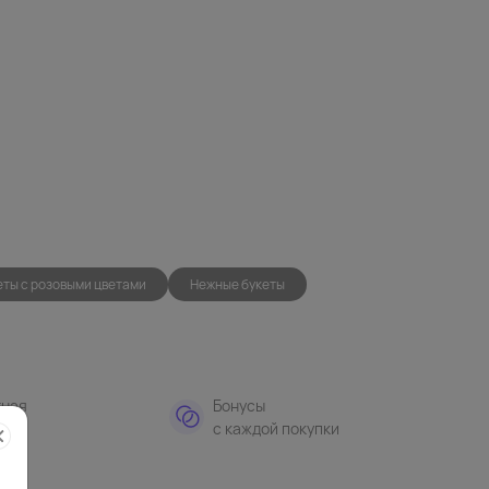
еты с розовыми цветами
Нежные букеты
тная
Бонусы
а
с каждой покупки