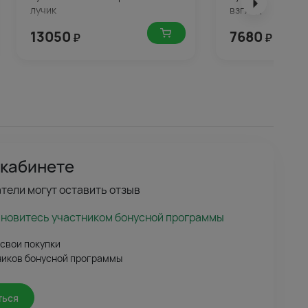
лучик
взгляд
13050
7680
₽
₽
 кабинете
тели могут оставить отзыв
ановитесь участником бонусной программы
 свои покупки
ников бонусной программы
ться