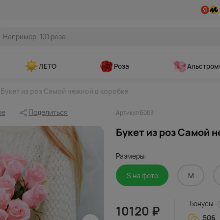
ЛЕТО
Роза
Альстром
Букет из роз Самой нежной в коробке
ое
Поделиться
Артикул Б003
Букет из роз Самой н
Размеры:
S на фото
M
Бонусы
10120 ₽
506