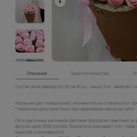
Описание
Гарантия качества
О
Состав: роза Эквадор 50-60 см 25 шт., тишью 3 шт., аквабокс 1 шт
Реальный цвет товара может незначительно отличаться от пр
*Указанные цены действуют при оформлении заказа на сайте.
Сеть цветочных магазинов Цветовик предлагает вам букет из 
фото по цене 10120 рублей. Покупатели оценивают этот товар н
качестве и популярности.