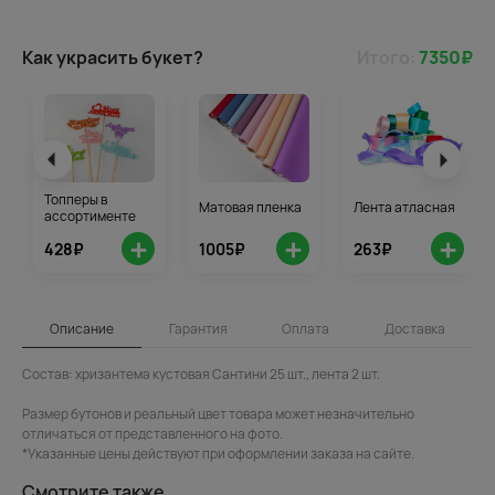
Как украсить букет?
Итого:
7350
₽
Топперы в
Матовая пленка
Лента атласная
ассортименте
+
+
+
428₽
1005₽
263₽
Описание
Гарантия
Оплата
Доставка
Состав: хризантема кустовая Сантини 25 шт., лента 2 шт.
Размер бутонов и реальный цвет товара может незначительно
отличаться от представленного на фото.
*Указанные цены действуют при оформлении заказа на сайте.
Смотрите также