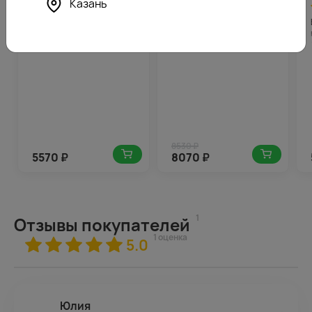
Казань
4.7
279
4.5
404
-6%
(200)
(820)
Букет из 11 хризантем
Букет из 25 белых
Бакарди в стильной
кустовых хризантем
упаковке
Сантини в стильной
упаковке
8530 ₽
5570
₽
8070
₽
1
Отзывы покупателей
1 оценка
5.0
Юлия