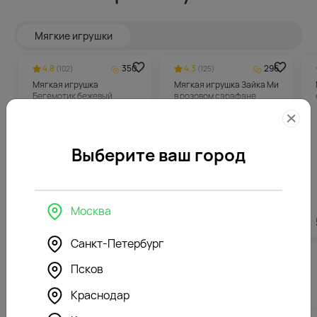
Мягкие игрушки
4.8
350
4.3
296
(102)
(125)
Мягкая игрушка
Мягкая игрушка Зайка Ми
Бегемотик бежевый
в розовом сарафане
Выберите ваш город
Москва
6988
₽
5912
₽
Санкт-Петербург
Псков
Похожие товары
Краснодар