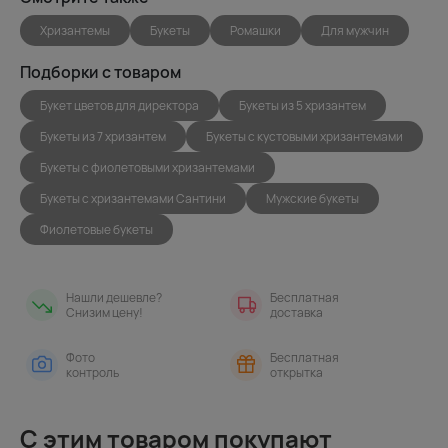
Хризантемы
Букеты
Ромашки
Для мужчин
Подборки с товаром
Букет цветов для директора
Букеты из 5 хризантем
Букеты из 7 хризантем
Букеты с кустовыми хризантемами
Букеты с фиолетовыми хризантемами
Букеты с хризантемами Сантини
Мужские букеты
Фиолетовые букеты
Нашли дешевле?
Бесплатная
Снизим цену!
доставка
Фото
Бесплатная
контроль
открытка
С этим товаром покупают