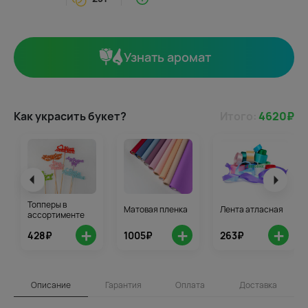
Узнать аромат
Как украсить букет?
Итого:
4620
₽
Топперы в
Матовая пленка
Лента атласная
ассортименте
+
+
+
428₽
1005₽
263₽
Описание
Гарантия
Оплата
Доставка