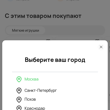
С этим товаром покупают
Мягкие игрушки
4.3
296
4.8
296
(125)
(185)
Мягкая игрушка Зайка Ми
Мягкая игрушка Зайка Ми
в розовом сарафане
в сиреневом сарафане
Выберите ваш город
Москва
Санкт-Петербург
5912
₽
5912
₽
Псков
Краснодар