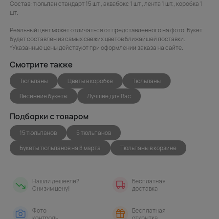
Состав: тюльпан стандарт 15 шт., аквабокс 1 шт., лента 1 шт., коробка 1
шт.
Реальный цвет может отличаться от представленного на фото. Букет
будет составлен из самых свежих цветов ближайшей поставки.
*Указанные цены действуют при оформлении заказа на сайте.
Смотрите также
Тюльпаны
Цветы в коробке
Тюльпаны
Весенние букеты
Лучшее для Вас
Подборки с товаром
15 тюльпанов
5 тюльпанов
Букеты тюльпанов на 8 марта
Тюльпаны в корзине
Нашли дешевле?
Бесплатная
Снизим цену!
доставка
Фото
Бесплатная
контроль
открытка