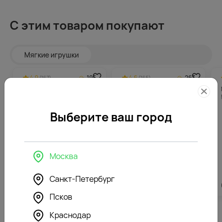
С этим товаром покупают
Мягкие игрушки
4.9
195
4.6
263
(167)
(165)
Мягкая игрушка
Мягкая игрушка Зайка Ми
Романтичный Лис с
с голубым бантом
шарфом
Выберите ваш город
Москва
Санкт-Петербург
3896
₽
5247
₽
Псков
Краснодар