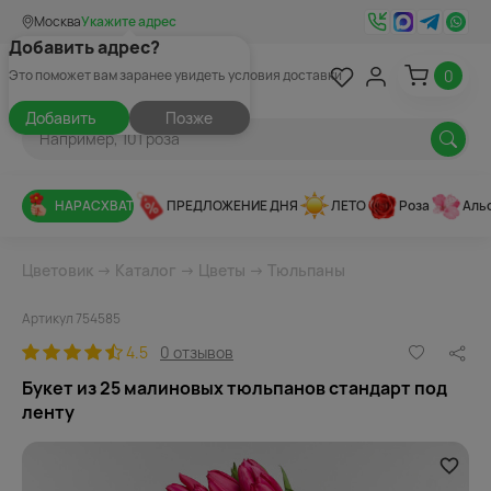
Москва
Укажите адрес
Добавить адрес?
0
Это поможет вам заранее увидеть условия доставки
Добавить
Позже
НАРАСХВАТ
ПРЕДЛОЖЕНИЕ ДНЯ
ЛЕТО
Роза
Аль
Цветовик
→
Каталог
→
Цветы
→
Тюльпаны
Артикул 754585
4.5
0 отзывов
Букет из 25 малиновых тюльпанов стандарт под
ленту