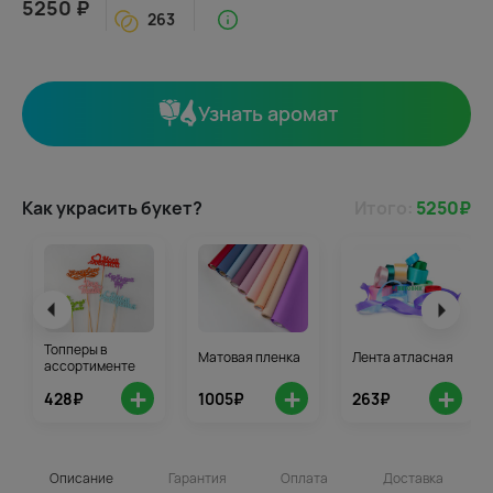
5250 ₽
263
Узнать аромат
Как украсить букет?
Итого:
5250
₽
Топперы в
Матовая пленка
Лента атласная
ассортименте
+
+
+
428₽
1005₽
263₽
Описание
Гарантия
Оплата
Доставка