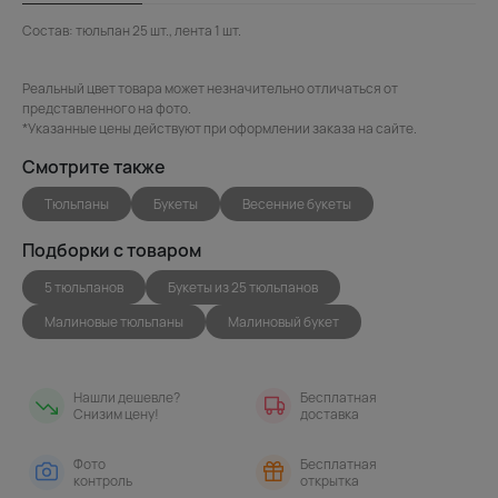
Состав: тюльпан 25 шт., лента 1 шт.
Реальный цвет товара может незначительно отличаться от
представленного на фото.
*Указанные цены действуют при оформлении заказа на сайте.
Смотрите также
Тюльпаны
Букеты
Весенние букеты
Подборки с товаром
5 тюльпанов
Букеты из 25 тюльпанов
Малиновые тюльпаны
Малиновый букет
Нашли дешевле?
Бесплатная
Снизим цену!
доставка
Фото
Бесплатная
контроль
открытка