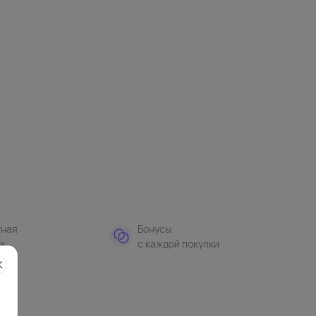
тная
Бонусы
а
с каждой покупки