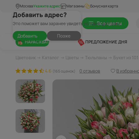
Москва
Укажите адрес
Магазины
Бонусная карта
Добавить адрес?
Все цветы
Это поможет вам заранее увидеть условия доставки
Добавить
Позже
НАРАСХВАТ
ПРЕДЛОЖЕНИЕ ДНЯ
Цветовик
→
Каталог
→
Цветы
→
Тюльпаны
→ Букет из 10
4.6
0 отзывов
В избранн
(165 оценок)