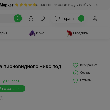
Отзывы
Доставка
Оплата
+7 (495) 7771028
Корзина
0
ерия
Ирис
Гвоздика
В избранное
на пионовидного микс под
Состав
Отзывы
 -
06.11.2026
й на сегодня
4