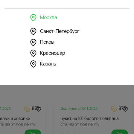
Москва
Санкт-Петербург
195
355
Псков
шка Романтичный
Мягкая игрушка Мишка Дэнни с
ечком
бантом
Краснодар
7082
Казань
₽
873
873
11.2026
Доступен с
06.11.2026
белых и розовых
Букет из 101 белого тюльпана
тандарт под ленту
стандарт под ленту