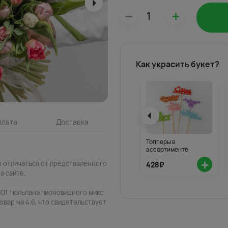
–
+
Как украсить букет?
плата
Доставка
Топперы в
ассортименте
+
о отличаться от представленного
428₽
а сайте.
101 тюльпана пионовидного микс
овар на 4.6, что свидетельствует