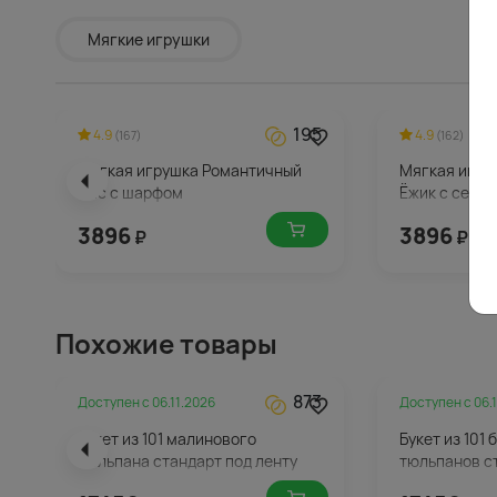
Мягкие игрушки
195
4.9
4.9
(167)
(162)
Мягкая игрушка Романтичный
Мягкая игру
Лис с шарфом
Ёжик с серд
3896
3896
₽
₽
Похожие товары
873
Доступен с
06.11.2026
Доступен с
06.
Букет из 101 малинового
Букет из 101 
тюльпана стандарт под ленту
тюльпанов с