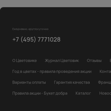
Ежедневно, круглосуточно
+7 (495) 7771028
О Цветовике
Журнал Цветовик
Отзывы
Год в цветах - правила проведения акции
Конта
Варианты оплаты
Гарантия качества
Франш
Правила акции - Букет добра
Каталог
Новос