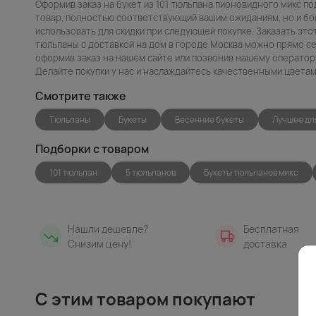
Оформив заказ на букет из 101 тюльпана пионовидного микс по
товар, полностью соответствующий вашим ожиданиям, но и бо
использовать для скидки при следующей покупке. Заказать это
тюльпаны с доставкой на дом в городе Москва можно прямо сей
оформив заказ на нашем сайте или позвонив нашему оператору
Делайте покупки у нас и наслаждайтесь качественными цветам
Смотрите также
Тюльпаны
Букеты
Весенние букеты
Лучшее дл
Подборки с товаром
101 тюльпан
5 тюльпанов
Букеты тюльпанов микс
Нашли дешевле?
Бесплатная
Снизим цену!
доставка
С этим товаром покупают