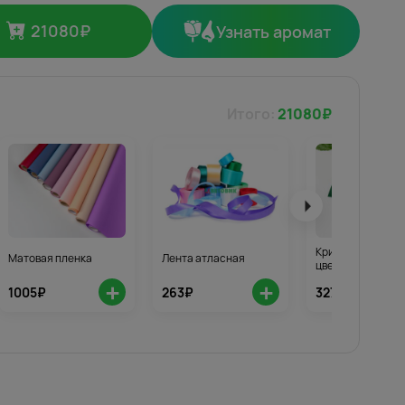
21080
₽
Узнать аромат
Итого:
21080
₽
Кризал для стой
Матовая пленка
Лента атласная
цветов 3шт.
+
+
1005₽
263₽
327₽