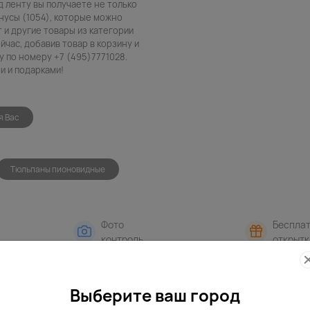
д ленту вы получаете не только
нусы (1054), которые можно
т и другие товары из категории
час, добавив товар в корзину и
 по номеру +7 (495)7771028.
и и подарками!
я Вас
Тюльпаны пионовидные
Фото
Беспла
контроль
открытк
Выберите ваш город