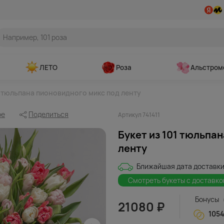
ЛЕТО
Роза
Альстром
1 тюльпана пионовидного микс под ленту
ое
Поделиться
Артикул 741411
Букет из 101 тюльпа
ленту
Ближайшая дата доставки
Смотреть букеты с доставко
Бонусы
21080 ₽
105