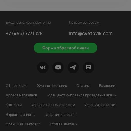
Ежедневно, круглосуточно
По всем вопросам
+7 (495) 7771028
info@cvetovik.com
Форма обратной связи
О Цветовике
Журнал Цветовик
Отзывы
Вакансии
Адреса магазинов
Год в цветах - правила проведения акции
Контакты
Корпоративным клиентам
Условия доставки
Варианты оплаты
Гарантия качества
Франшиза Цветовик
Уход за цветами