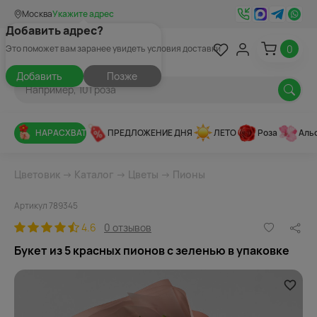
Москва
Укажите адрес
Добавить адрес?
0
Это поможет вам заранее увидеть условия доставки
Добавить
Позже
НАРАСХВАТ
ПРЕДЛОЖЕНИЕ ДНЯ
ЛЕТО
Роза
Аль
Цветовик
→
Каталог
→
Цветы
→
Пионы
Артикул 789345
4.6
0 отзывов
Букет из 5 красных пионов с зеленью в упаковке