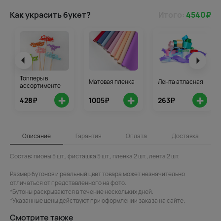
Как украсить букет?
Итого:
4540
₽
Топперы в
Матовая пленка
Лента атласная
ассортименте
+
+
+
428₽
1005₽
263₽
Описание
Гарантия
Оплата
Доставка
Состав: пионы 5 шт., фисташка 5 шт., пленка 2 шт., лента 2 шт.
Размер бутонов и реальный цвет товара может незначительно
отличаться от представленного на фото.
*Бутоны раскрываются в течение нескольких дней.
*Указанные цены действуют при оформлении заказа на сайте.
Смотрите также