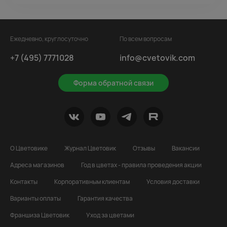
Ежедневно, круглосуточно
По всем вопросам
+7 (495) 7771028
info@cvetovik.com
Форма обратной связи
О Цветовике
Журнал Цветовик
Отзывы
Вакансии
Адреса магазинов
Год в цветах - правила проведения акции
Контакты
Корпоративным клиентам
Условия доставки
Варианты оплаты
Гарантия качества
Франшиза Цветовик
Уход за цветами