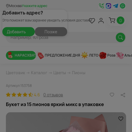
Москва
Укажите адрес
Добавить адрес?
0
Это поможет вам заранее увидеть условия доставки
Добавить
Позже
НАРАСХВАТ
ПРЕДЛОЖЕНИЕ ДНЯ
ЛЕТО
Роза
Аль
Цветовик
→
Каталог
→
Цветы
→
Пионы
Артикул 153758
4.6
0 отзывов
Букет из 15 пионов яркий микс в упаковке