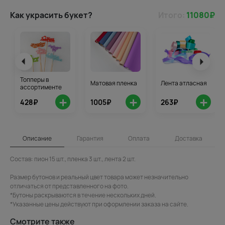
Как украсить букет?
Итого:
11080
₽
Топперы в
Матовая пленка
Лента атласная
ассортименте
+
+
+
428₽
1005₽
263₽
Описание
Гарантия
Оплата
Доставка
Состав: пион 15 шт., пленка 3 шт., лента 2 шт.
Размер бутонов и реальный цвет товара может незначительно
отличаться от представленного на фото.
*Бутоны раскрываются в течение нескольких дней.
*Указанные цены действуют при оформлении заказа на сайте.
Смотрите также