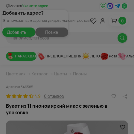
Москва
Укажите адрес
Добавить адрес?
0
Это поможет вам заранее увидеть условия доставки
Добавить
Позже
НАРАСХВАТ
ПРЕДЛОЖЕНИЕ ДНЯ
ЛЕТО
Роза
Аль
Цветовик
→
Каталог
→
Цветы
→
Пионы
Артикул 346585
4.9
0 отзывов
Букет из 11 пионов яркий микс с зеленью в
упаковке