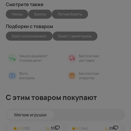
Смотрите также
Пионы
Букеты
Летние букеты
Подборки с товаром
Букет из пионов микс
Букет с эрингиумом
Нашли дешевле?
Бесплатная
Снизим цену!
доставка
Фото
Бесплатная
контроль
открытка
С этим товаром покупают
Мягкие игрушки
4.3
355
4.1
296
(110)
(144)