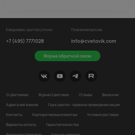
Ежедневно, круглосуточно
По всем вопросам
+7 (495) 7771028
info@cvetovik.com
Форма обратной связи
О Цветовике
Журнал Цветовик
Отзывы
Вакансии
Адреса магазинов
Год в цветах - правила проведения акции
Контакты
Корпоративным клиентам
Условия доставки
Варианты оплаты
Гарантия качества
Франшиза Цветовик
Уход за цветами