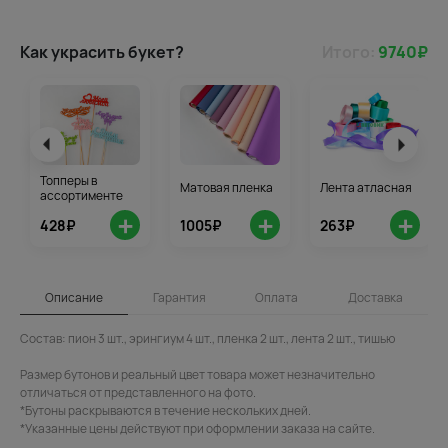
Как украсить букет?
Итого:
9740
₽
Топперы в
Матовая пленка
Лента атласная
ассортименте
+
+
+
428₽
1005₽
263₽
Описание
Гарантия
Оплата
Доставка
Состав: пион 3 шт., эрингиум 4 шт., пленка 2 шт., лента 2 шт., тишью
Размер бутонов и реальный цвет товара может незначительно
отличаться от представленного на фото.
*Бутоны раскрываются в течение нескольких дней.
*Указанные цены действуют при оформлении заказа на сайте.