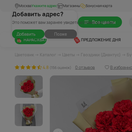
Москва
Укажите адрес
Магазины
Бонусная карта
Добавить адрес?
Все цветы
Это поможет вам заранее увидеть условия доставки
Добавить
Позже
НАРАСХВАТ
ПРЕДЛОЖЕНИЕ ДНЯ
Цветовик
→
Каталог
→
Цветы
→
Гвоздики (Диантус)
→ Бу
4.8
0 отзывов
В избранн
(156 оценок)