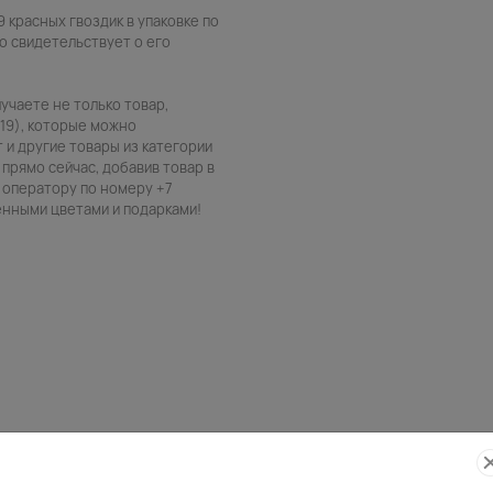
 красных гвоздик в упаковке по
то свидетельствует о его
лучаете не только товар,
19), которые можно
т и другие товары из категории
 прямо сейчас, добавив товар в
 оператору по номеру +7
венными цветами и подарками!
Фото
Беспла
контроль
открытк