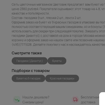
Сеть цветочных магазинов Цветовик предлагает вам букет из 9
цене 2380 рублей. Покупатели оценивают этот товар на 4.8, ч
качестве и популярности.
Состав: гвоздика 9 шт., пленка 2 шт., лента 2 шт.
Оформив заказ на букет из 9 красных гвоздик в упаковке вы по
полностью соответствующий вашим ожиданиям, но и бонусы (1
использовать для скидки при следующей покупке. Заказать это
гвоздики (диантус) с доставкой на дом в городе Москва можно
корзину и оформив заказ на нашем сайте или позвонив нашему
(495)7771028. Делайте покупки у нас и наслаждайтесь качест
Смотрите также
Гвоздики (Диантус)
Букеты
Подборки с товаром
Букет из 5 гвоздик
Красные гвоздики
Нашли дешевле?
Бесплатная
Снизим цену!
доставка