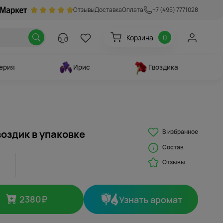
Отзывы
Доставка
Оплата
+7 (495) 7771028
Корзина
0
ерия
Ирис
Гвоздика
В избранное
воздик в упаковке
Состав
Отзывы
2380
₽
Узнать аромат