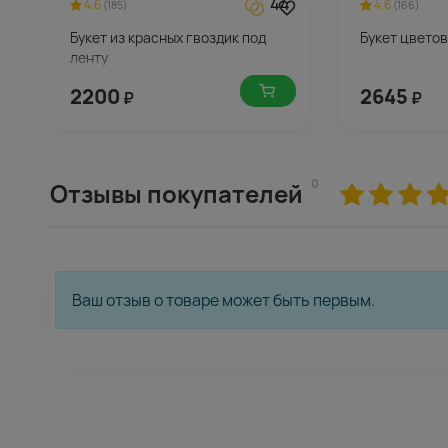
44
4.6
4.6
(185)
(166)
Букет из красных гвоздик под
Букет цвето
ленту
2200
2645
₽
₽
0
Отзывы покупателей
Ваш отзыв о товаре может быть первым.