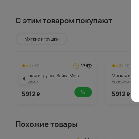
С этим товаром покупают
Мягкие игрушки
296
4.4
4.3
(135)
(125)
Мягкая игрушка Зайка Ми в
Мягкая игру
пижаме
розовом сар
5912
5912
₽
₽
Похожие товары