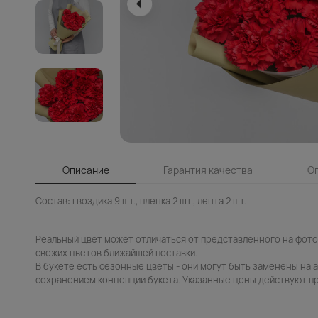
Описание
Гарантия качества
О
Состав: гвоздика 9 шт., пленка 2 шт., лента 2 шт.
Реальный цвет может отличаться от представленного на фото.
свежих цветов ближайшей поставки.
В букете есть сезонные цветы - они могут быть заменены на 
сохранением концепции букета. Указанные цены действуют пр