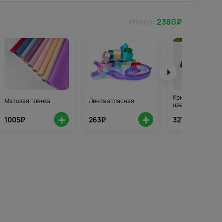
Итого:
2380
₽
Кризал для стой
Матовая пленка
Лента атласная
цветов 3шт.
+
+
1005₽
263₽
327₽