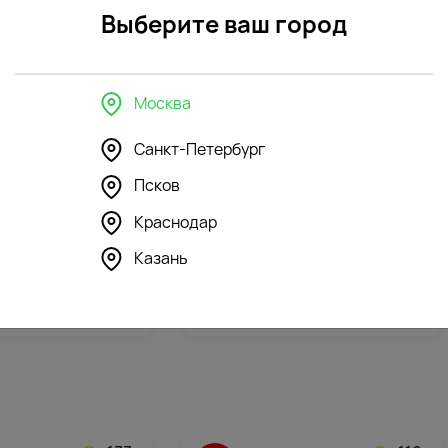
Выберите ваш город
Москва
Санкт-Петербург
Псков
296
296
4.3
(146)
Краснодар
шка Зайка Ми в
Мягкая игрушка Зайка Ми в
Казань
афане
желтом комбинезоне
5912
₽