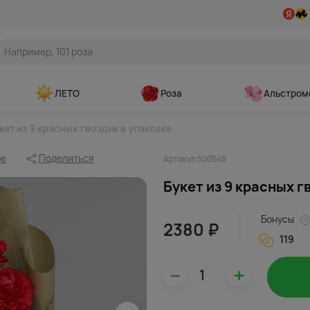
ЛЕТО
Роза
Альстром
кет из 9 красных гвоздик в упаковке
ое
Поделиться
Артикул 500545
Букет из 9 красных г
Бонусы
2380 ₽
119
–
+