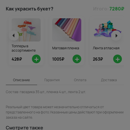
Как украсить букет?
Итого:
7280
₽
Топперы в
Матовая пленка
Лента атласная
ассортименте
+
+
+
428₽
1005₽
263₽
Описание
Гарантия
Оплата
Доставка
Состав: гвоздика 35 шт., пленка 4 шт., лента 2 шт.
Реальный цвет товара может незначительно отличаться от
представленного на фото.Указанные цены действуют при оформлении
заказа на сайте.
Смотрите также