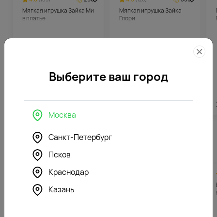
Мягкая игрушка Зайка Ми
Мягкая игрушка Зайка
в платье
Глори
Выберите ваш город
5912
₽
7082
₽
Москва
Санкт-Петербург
Похожие товары
Псков
Краснодар
4.6
316
4.7
364
(185)
(695)
Букет из красных гвоздик
Букет из 35 розовых
Казань
под ленту
гвоздик в стильной
упаковке