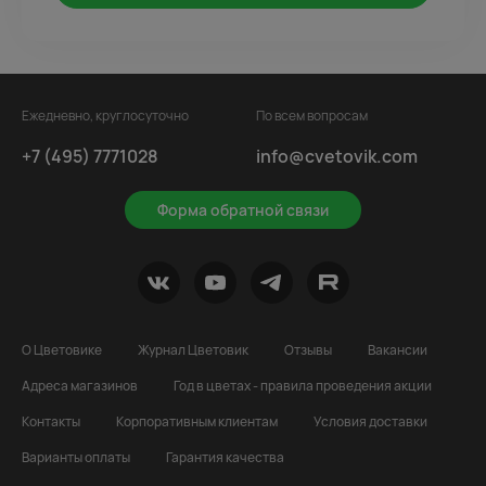
Ежедневно, круглосуточно
По всем вопросам
+7 (495) 7771028
info@cvetovik.com
Форма обратной связи
О Цветовике
Журнал Цветовик
Отзывы
Вакансии
Адреса магазинов
Год в цветах - правила проведения акции
Контакты
Корпоративным клиентам
Условия доставки
Варианты оплаты
Гарантия качества