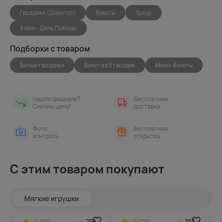
Гвоздики (Диантус)
Букеты
Траур
9 мая - День Победы
Подборки с товаром
Белые гвоздики
Букет из 5 гвоздик
Моно-букеты
Нашли дешевле?
Бесплатная
Снизим цену!
доставка
Фото
Бесплатная
контроль
открытка
С этим товаром покупают
Мягкие игрушки
4.8
296
4.5
355
(165)
(120)