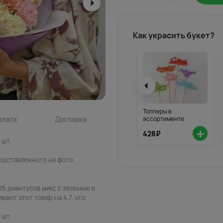
Как украсить букет?
Топперы в
ассортименте
плата
Доставка
+
428₽
 шт.
едставленного на фото.
25 диантусов микс с зеленью в
ают этот товар на 4.7, что
 шт.