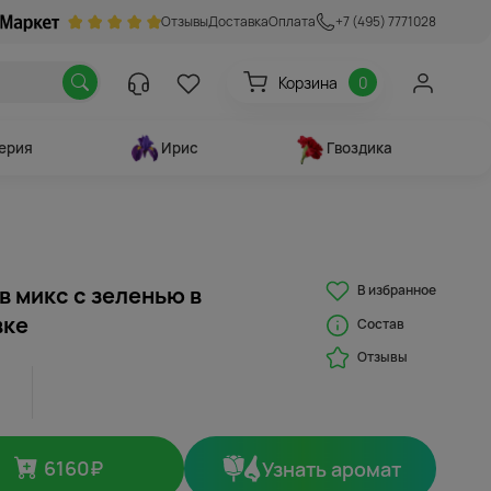
Отзывы
Доставка
Оплата
+7 (495) 7771028
Корзина
0
ерия
Ирис
Гвоздика
В избранное
в микс с зеленью в
вке
Состав
Отзывы
6160
₽
Узнать аромат