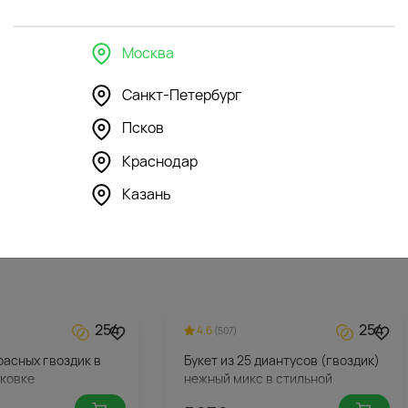
Москва
Санкт-Петербург
195
355
Псков
шка Романтичный
Мягкая игрушка Мишка Дэнни с
ечком
бантом
Краснодар
7082
Казань
₽
254
254
4.6
(507)
красных гвоздик в
Букет из 25 диантусов (гвоздик)
аковке
нежный микс в стильной
упаковке