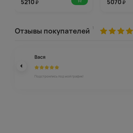
5210
5070
₽
₽
1
Отзывы покупателей
Вася
Подстроились под мой график!