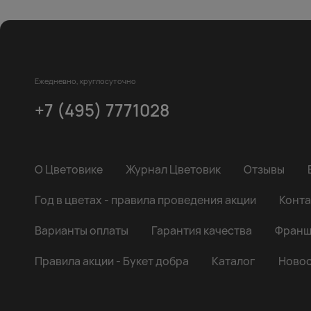
Ежедневно, круглосуточно
+7 (495) 7771028
О Цветовике
Журнал Цветовик
Отзывы
Год в цветах - правила проведения акции
Конта
Варианты оплаты
Гарантия качества
Франш
Правила акции - Букет добра
Каталог
Новос