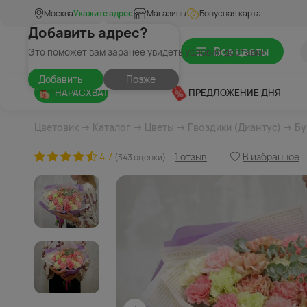
Москва
Укажите адрес
Магазины
Бонусная карта
Добавить адрес?
Все цветы
Это поможет вам заранее увидеть условия доставки
Добавить
Позже
НАРАСХВАТ
ПРЕДЛОЖЕНИЕ ДНЯ
Цветовик
→
Каталог
→
Цветы
→
Гвоздики (Диантус)
→ Бу
4.7
1 отзыв
В избранное
(343 оценки)