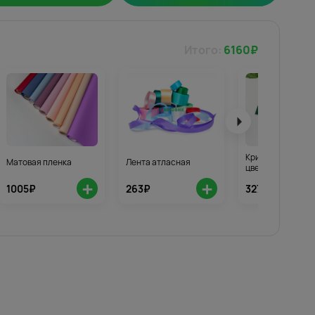
Итого:
6160
₽
Кризал для стой
Матовая пленка
Лента атласная
цветов 3шт.
+
+
1005₽
263₽
327₽