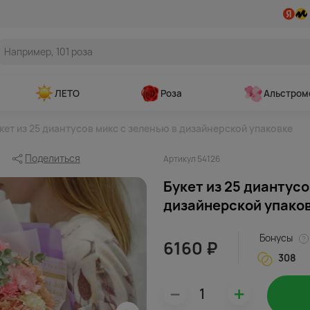
ЛЕТО
Роза
Альстром
кет из 25 диантусов микс с зеленью в дизайнерской упаковке
Поделиться
Артикул 54126
Букет из 25 диантусо
дизайнерской упако
Бонусы
6160 ₽
308
–
+