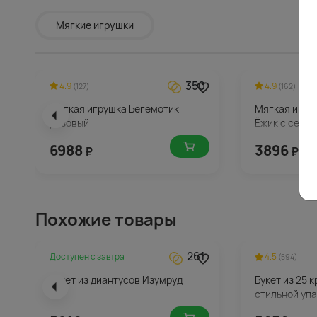
Мягкие игрушки
350
4.9
4.9
(127)
(162)
Мягкая игрушка Бегемотик
Мягкая игру
розовый
Ёжик с серд
6988
3896
₽
₽
Похожие товары
261
Доступен с
завтра
4.5
(594)
Букет из диантусов Изумруд
Букет из 25 
стильной уп