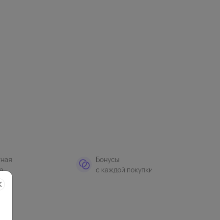
тная
Бонусы
а
с каждой покупки