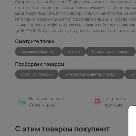
Оформив заказ на букет из 25 диантусов микс с зеленью в диз
не только товар, полностью соответствующий вашим ожиданиям
можно использовать для скидки при следующей покупке. Заказа
категории гвоздики (диантус) с доставкой на дом в городе Мо
товар в корзину и оформив заказ на нашем сайте или позвони
(495)7771028. Делайте покупки у нас и наслаждайтесь качест
Смотрите также
Гвоздики (Диантус)
Букеты
Осенняя распродажа
Подборки с товаром
Букет из 5 гвоздик
Букет из разноцветных гвоздик
Бу
Нашли дешевле?
Бесплатная
Снизим цену!
доставка
С этим товаром покупают