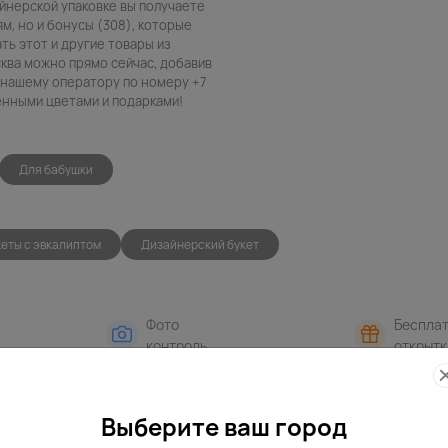
айнерской упаковке вы получаете
, но и бонусы (308), которые
ть этот и другие товары из
сква можно прямо сейчас, добавив
в нашему оператору по номеру +7
венными цветами и подарками!
Для бабушки
кеты с эвкалиптом
Дизайнерский букет
Фото
Беспла
контроль
открытк
Выберите ваш город