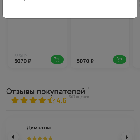
Букет из 25 диантусов
Букет из 25 красных
(гвоздик) микс в
гвоздик в стильной
стильной упаковке
упаковке
5350 ₽
5070
₽
5070
₽
1
Отзывы покупателей
507 оценок
4.6
Димка нм