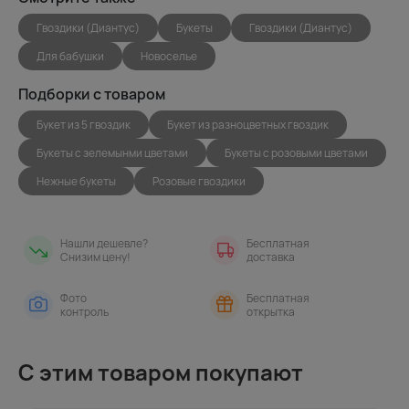
Гвоздики (Диантус)
Букеты
Гвоздики (Диантус)
Для бабушки
Новоселье
Подборки с товаром
Букет из 5 гвоздик
Букет из разноцветных гвоздик
Букеты с зелемынми цветами
Букеты с розовыми цветами
Нежные букеты
Розовые гвоздики
Нашли дешевле?
Бесплатная
Снизим цену!
доставка
Фото
Бесплатная
контроль
открытка
С этим товаром покупают