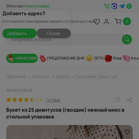
Москва
Укажите адрес
Добавить адрес?
0
Это поможет вам заранее увидеть условия доставки
Добавить
Позже
НАРАСХВАТ
ПРЕДЛОЖЕНИЕ ДНЯ
ЛЕТО
Роза
Аль
Цветовик
→
Каталог
→
Цветы
→
Гвоздики (Диантус)
Артикул 68546
4.6
1 отзыв
Букет из 25 диантусов (гвоздик) нежный микс в
стильной упаковке