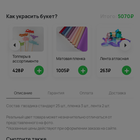
Как украсить букет?
Итого:
5070
₽
Топперы в
Матовая пленка
Лента атласная
ассортименте
+
+
+
428₽
1005₽
263₽
Описание
Гарантия
Оплата
Доставка
Состав: гвоздика стандарт 25 шт., пленка 3 шт., лента 2 шт.
Реальный цвет товара может незначительно отличаться от
представленного на фото.
*Указанные цены действуют при оформлении заказа на сайте.
Смотрите также