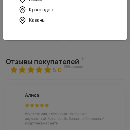
Краснодар
Казань
3590
₽
от
3880
₽
6
Отзывы покупателей
399 оценок
5.0
Алиса
Букет свежий, с бутонами. Но приехал
двухцветный. Хотелось бы более приближенный
к картинке на сайте.