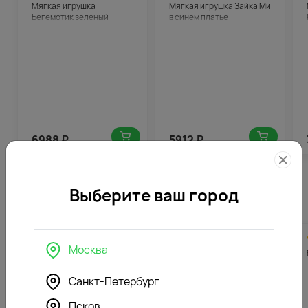
Мягкая игрушка
Мягкая игрушка Зайка Ми
Бегемотик зеленый
в синем платье
6988
₽
5912
₽
Выберите ваш город
Похожие товары
4.7
180
4.9
194
(485)
(165)
Москва
Букет цветов
Букет из кремовых
Безмятежность
альстромерий под ленту
Санкт-Петербург
Псков