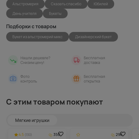
Альстромерия
Сказать спасибо
Юбилей
День учителя
Букеты
Подборки с товаром
Букет из альстромерий микс
Дизайнерский букет
Нашли дешевле?
Бесплатная
Снизим цену!
доставка
Фото
Бесплатная
контроль
открытка
С этим товаром покупают
Мягкие игрушки
4.5
350
296
(130)