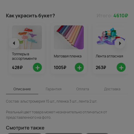
Как украсить букет?
Итого:
4610
₽
Топперы в
Матовая пленка
Лента атласная
ассортименте
+
+
+
428₽
1005₽
263₽
Описание
Гарантия
Оплата
Доставка
Состав: альстромерия 15 шт., пленка 3 шт., лента 2 шт.
Реальный цвет товара может незначительно отличаться от
представленного на фото.
Смотрите также