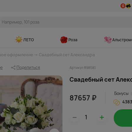
ЛЕТО
Роза
Альстром
ное оформление
→ Свадебный сет Александра
ое
Поделиться
Артикул 898581
Свадебный сет Алек
Бонусы
87657 ₽
438
–
+