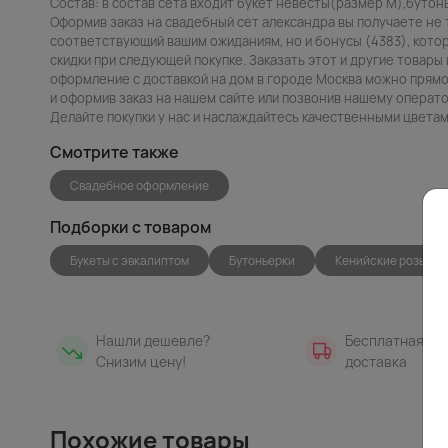
Состав: в состав сета входит букет невесты(размер М),бутонь
Оформив заказ на свадебный сет александра вы получаете не 
соответствующий вашим ожиданиям, но и бонусы (4383), кото
скидки при следующей покупке. Заказать этот и другие товары
оформление с доставкой на дом в городе Москва можно прямо 
и оформив заказ на нашем сайте или позвонив нашему операто
Делайте покупки у нас и наслаждайтесь качественными цветам
Смотрите также
Свадебное оформление
Подборки с товаром
Букеты с эвкалиптом
Бутоньерки
Кенийские розы / р
Нашли дешевле?
Бесплатная
Снизим цену!
доставка
Похожие товары