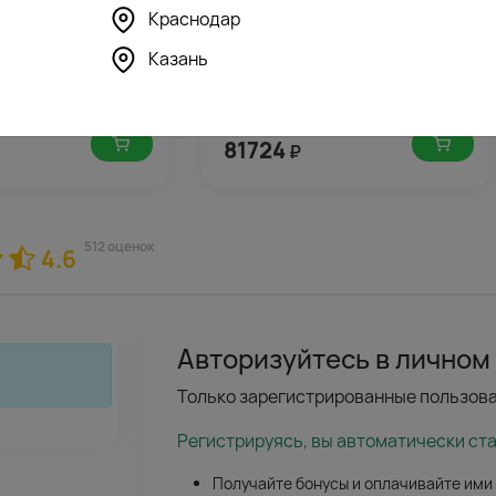
Краснодар
3121
4087
4.9
(557)
Казань
а стол жениха и
Свадебный сет Жасмин
ли
81724
₽
512 оценок
4.6
Авторизуйтесь в личном
Только зарегистрированные пользова
Регистрируясь, вы автоматически ст
Получайте бонусы и оплачивайте ими