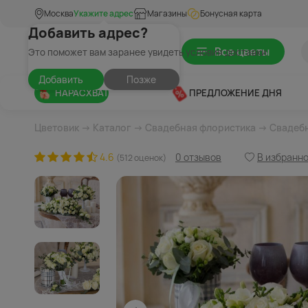
Москва
Укажите адрес
Магазины
Бонусная карта
Добавить адрес?
Все цветы
Это поможет вам заранее увидеть условия доставки
Добавить
Позже
НАРАСХВАТ
ПРЕДЛОЖЕНИЕ ДНЯ
Цветовик
→
Каталог
→
Свадебная флористика
→
Свадеб
4.6
0 отзывов
В избранн
(512 оценок)