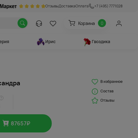
Отзывы
Доставка
Оплата
+7 (495) 7771028
Корзина
0
ерия
Ирис
Гвоздика
В избранное
сандра
Состав
Отзывы
3
87657
₽