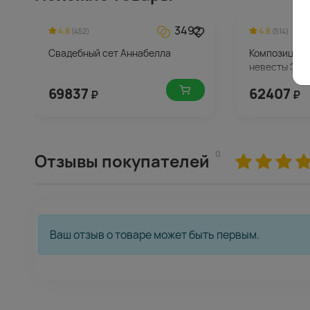
3492
4.8
4.8
(452)
(514)
Свадебный сет Аннабелла
Композиция н
невесты Эми
69837
62407
₽
₽
0
Отзывы покупателей
Ваш отзыв о товаре может быть первым.