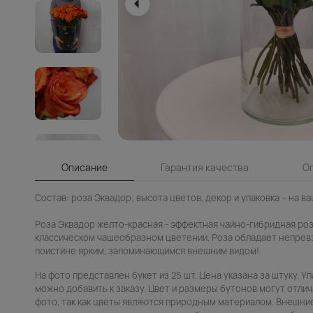
Описание
Гарантия качества
О
Состав: роза Эквадор; высота цветов, декор и упаковка – на в
Роза Эквадор желто-красная - эффектная чайно-гибридная роз
классическом чашеобразном цветении. Роза обладает непрев
поистине ярким, запоминающимся внешним видом!
На фото представлен букет из 25 шт. Цена указана за штуку. У
можно добавить к заказу. Цвет и размеры бутонов могут отли
фото, так как цветы являются природным материалом. Внешние