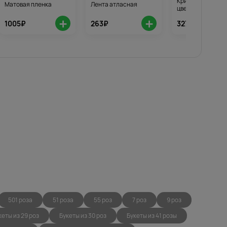
Кризал для стой
Матовая пленка
Лента атласная
цветов 3шт.
+
+
1005₽
263₽
327₽
501 роза
51 роза
55 роз
7 роз
9 роз
кеты из 29 роз
Букеты из 30 роз
Букеты из 41 розы