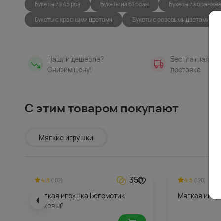
Букеты из 45 роз
Букеты из 61 розы
Букеты из оранжев
Букеты с красными цветами
Букеты с розовыми цветами
Нашли дешевле?
Бесплатная
Снизим цену!
доставка
С этим товаром покупают
Мягкие игрушки
350
4.8
4.5
(102)
(120)
Мягкая игрушка Бегемотик
Мягкая игру
бежевый