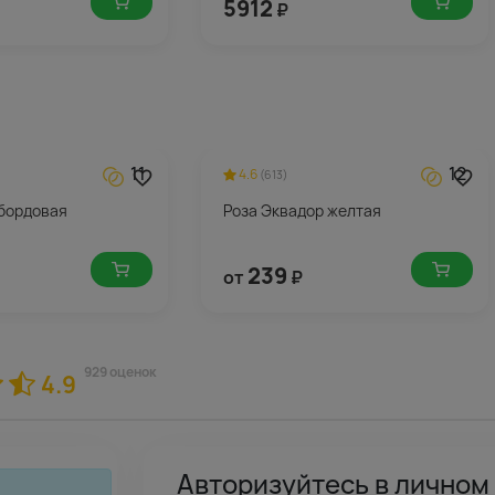
5912
₽
11
12
4.6
(613)
 бордовая
Роза Эквадор желтая
239
от
₽
929 оценок
4.9
Авторизуйтесь в личном