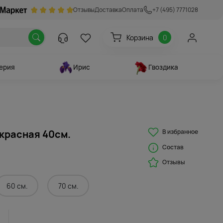
Отзывы
Доставка
Оплата
+7 (495) 7771028
Корзина
0
ерия
Ирис
Гвоздика
В избранное
красная 40см.
Состав
Отзывы
60 см.
70 см.