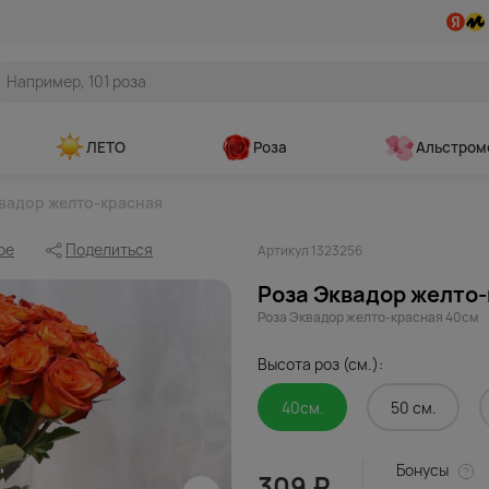
ЛЕТО
Роза
Альстром
вадор желто-красная
ое
Поделиться
Артикул 1323256
Роза Эквадор желто-
Роза Эквадор желто-красная 40см
Высота роз (см.):
40см.
50 см.
Бонусы
309 ₽