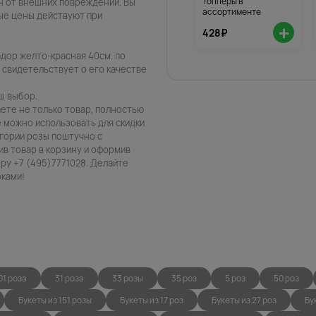
Топперы в
н от внешних повреждений. Вы
ассортименте
ые цены действуют при
+
428₽
дор желто-красная 40см. по
о свидетельствует о его качестве
аш выбор.
аете не только товар, полностью
 можно использовать для скидки
егории розы поштучно с
ив товар в корзину и оформив
ру +7 (495)7771028. Делайте
рками!
01 роза
31 роза
33 розы
35 роз
5 роз
50 роз
Букеты из 151 розы
Букеты из 17 роз
Букеты из 27 роз
Бу