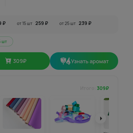
9 ₽
259 ₽
239 ₽
от 15 шт
от 25 шт
25 шт
309
₽
Узнать аромат
Итого:
309
₽