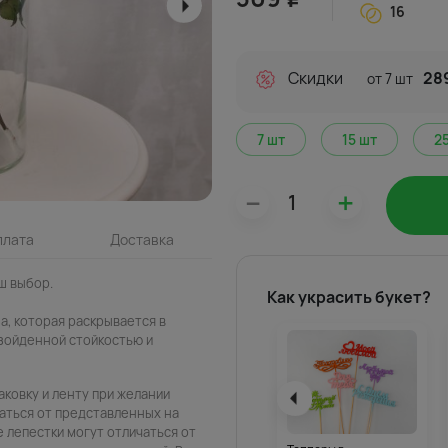
16
Скидки
28
от 7 шт
7 шт
15 шт
–
+
плата
Доставка
аш выбор.
Как украсить букет?
а, которая раскрывается в
зойденной стойкостью и
паковку и ленту при желании
чаться от представленных на
 лепестки могут отличаться от