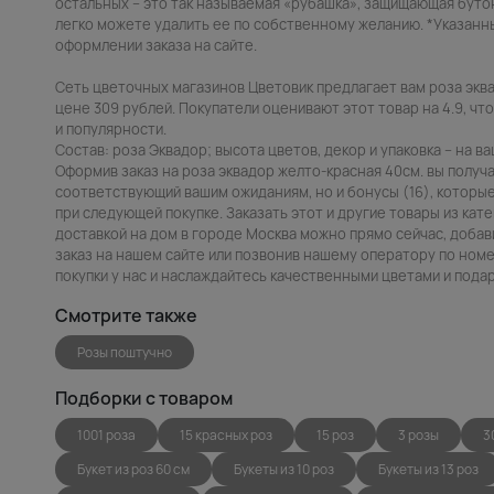
остальных – это так называемая «рубашка», защищающая буто
легко можете удалить ее по собственному желанию. *Указанн
оформлении заказа на сайте.
Сеть цветочных магазинов Цветовик предлагает вам роза эква
цене 309 рублей. Покупатели оценивают этот товар на 4.9, чт
и популярности.
Состав: роза Эквадор; высота цветов, декор и упаковка – на в
Оформив заказ на роза эквадор желто-красная 40см. вы получ
соответствующий вашим ожиданиям, но и бонусы (16), которые
при следующей покупке. Заказать этот и другие товары из кат
доставкой на дом в городе Москва можно прямо сейчас, добав
заказ на нашем сайте или позвонив нашему оператору по номе
покупки у нас и наслаждайтесь качественными цветами и пода
Смотрите также
Розы поштучно
Подборки с товаром
1001 роза
15 красных роз
15 роз
3 розы
3
Букет из роз 60 см
Букеты из 10 роз
Букеты из 13 роз