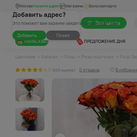
Москва
Укажите адрес
Магазины
Бонусная карта
Добавить адрес?
Все цветы
Это поможет вам заранее увидеть условия доставки
Добавить
Позже
НАРАСХВАТ
ПРЕДЛОЖЕНИЕ ДНЯ
Цветовик
→
Каталог
→
Розы
→
Розы поштучно
→ Роза Эк
4.9
0 отзывов
В избранн
(929 оценок)