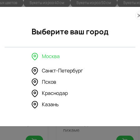
ых цветов
Букеты из роз 40 см
Букеты из роз 50 см
Букеты из
Желтые розы
Красные розы
Оранжевые розы
Розовые р
Выберите ваш город
Фото
Беспла
контроль
открытк
Москва
Санкт-Петербург
Псков
Краснодар
Казань
355
296
4.4
(135)
шка Зайка Глори
Мягкая игрушка Зайка Ми в
пижаме