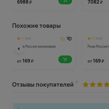
6988
7082
₽
₽
Похожие товары
10
4.7
5.0
(795)
(953)
Роза Россия малиновая
Роза Россия
169
169
от
₽
от
₽
0
Отзывы покупателей