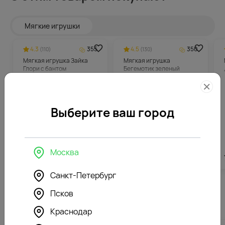
Мягкие игрушки
4.3
355
4.5
350
(110)
(130)
Мягкая игрушка Зайка
Мягкая игрушка
Глори с бантом
Бегемотик зеленый
Выберите ваш город
Москва
7082
₽
6988
₽
Санкт-Петербург
Псков
Похожие товары
Краснодар