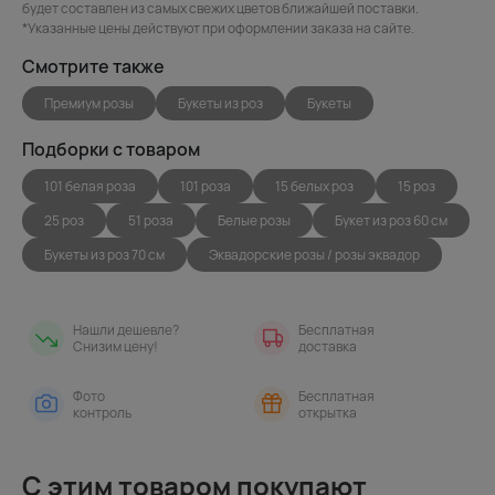
будет составлен из самых свежих цветов ближайшей поставки.
*Указанные цены действуют при оформлении заказа на сайте.
Смотрите также
Премиум розы
Букеты из роз
Букеты
Подборки с товаром
101 белая роза
101 роза
15 белых роз
15 роз
25 роз
51 роза
Белые розы
Букет из роз 60 см
Букеты из роз 70 см
Эквадорские розы / розы эквадор
Нашли дешевле?
Бесплатная
Снизим цену!
доставка
Фото
Бесплатная
контроль
открытка
С этим товаром покупают