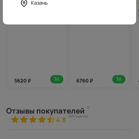
Казань
4.6
281
4.8
338
(185)
(185)
Букет из 15 розовых роз
Букет из красных роз
40-50 см (Эквадор) в
премиум 60-70 см
стильной упаковке
(Эквадор) под ленту
5620
₽
6760
₽
0
Отзывы покупателей
185 оценок
4.8