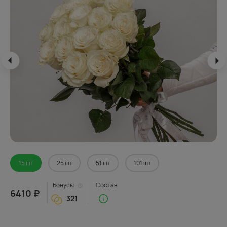
15 шт
25 шт
51 шт
101 шт
Бонусы
Состав
6410 ₽
321