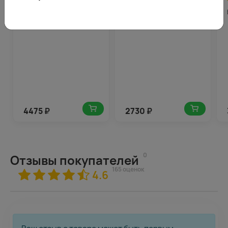
4.8
224
4.6
137
(165)
(166)
Букет из 11 роз яркий микс
Букет цветов Яркие
40-50 см (Эквадор) в
встречи
стильной упаковке
4475
₽
2730
₽
0
Отзывы покупателей
165 оценок
4.6