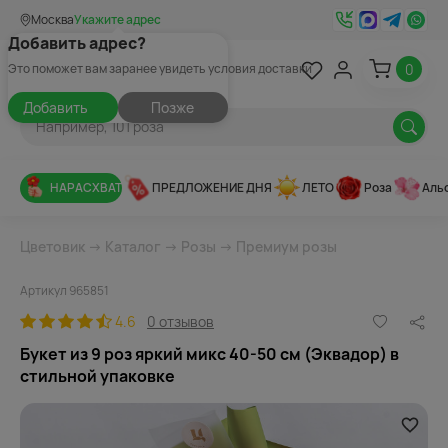
Москва
Укажите адрес
Добавить адрес?
0
Это поможет вам заранее увидеть условия доставки
Добавить
Позже
НАРАСХВАТ
ПРЕДЛОЖЕНИЕ ДНЯ
ЛЕТО
Роза
Аль
Цветовик
→
Каталог
→
Розы
→
Премиум розы
Артикул 965851
4.6
0 отзывов
Букет из 9 роз яркий микс 40-50 см (Эквадор) в
стильной упаковке