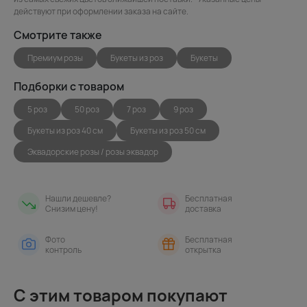
действуют при оформлении заказа на сайте.
Смотрите также
Премиум розы
Букеты из роз
Букеты
Подборки с товаром
5 роз
50 роз
7 роз
9 роз
Букеты из роз 40 см
Букеты из роз 50 см
Эквадорские розы / розы эквадор
Нашли дешевле?
Бесплатная
Снизим цену!
доставка
Фото
Бесплатная
контроль
открытка
С этим товаром покупают