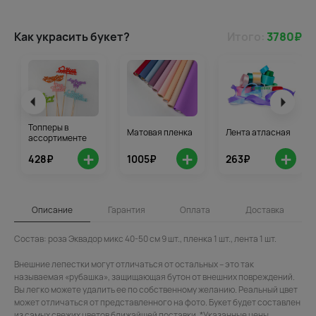
Как украсить букет?
Итого:
3780
₽
Топперы в
Матовая пленка
Лента атласная
ассортименте
+
+
+
428₽
1005₽
263₽
Описание
Гарантия
Оплата
Доставка
Состав: роза Эквадор микс 40-50 см 9 шт., пленка 1 шт., лента 1 шт.
Внешние лепестки могут отличаться от остальных – это так
называемая «рубашка», защищающая бутон от внешних повреждений.
Вы легко можете удалить ее по собственному желанию. Реальный цвет
может отличаться от представленного на фото. Букет будет составлен
из самых свежих цветов ближайшей поставки. *Указанные цены