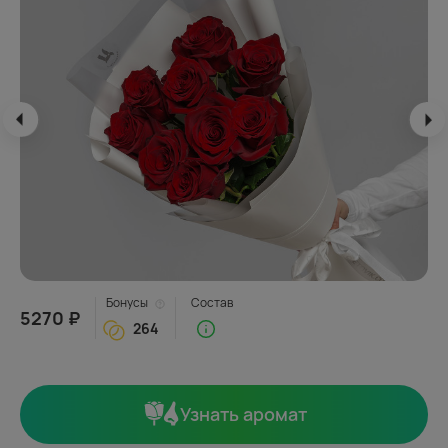
Бонусы
Состав
5270 ₽
264
Узнать аромат