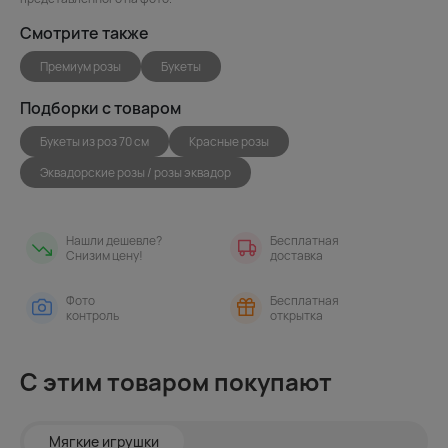
Смотрите также
Премиум розы
Букеты
Подборки с товаром
Букеты из роз 70 см
Красные розы
Эквадорские розы / розы эквадор
Нашли дешевле?
Бесплатная
Снизим цену!
доставка
Фото
Бесплатная
контроль
открытка
С этим товаром покупают
Мягкие игрушки