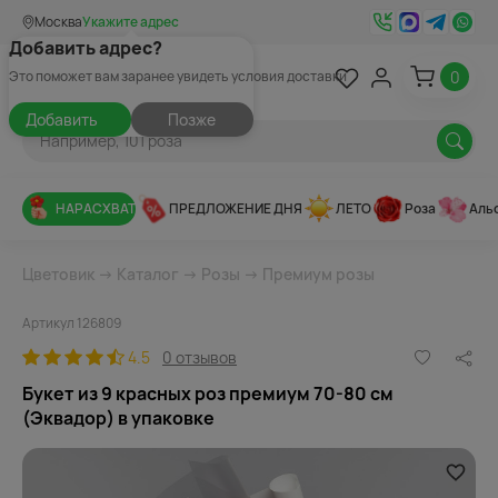
Москва
Укажите адрес
Добавить адрес?
0
Это поможет вам заранее увидеть условия доставки
Добавить
Позже
НАРАСХВАТ
ПРЕДЛОЖЕНИЕ ДНЯ
ЛЕТО
Роза
Аль
Цветовик
→
Каталог
→
Розы
→
Премиум розы
Артикул 126809
4.5
0 отзывов
Букет из 9 красных роз премиум 70-80 см
(Эквадор) в упаковке