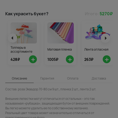
Как украсить букет?
Итого:
5270
₽
Топперы в
Матовая пленка
Лента атласная
ассортименте
+
+
+
428₽
1005₽
263₽
Описание
Гарантия
Оплата
Доставка
Состав: роза Эквадор 70-80 см 9 шт., пленка 2 шт., лента 2 шт.
Внешние лепестки могут отличаться от остальных – это так
называемая «рубашка», защищающая бутон от внешних повреждений.
Вы легко можете удалить ее по собственному желанию.
Реальный цвет товара может незначительно отличаться от
представленного на фото.