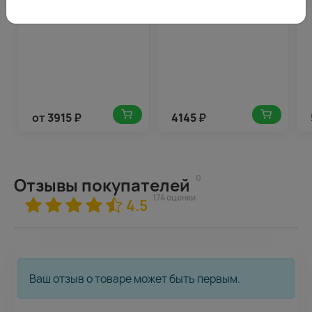
(Эквадор) в упаковке
от
3915
₽
4145
₽
0
Отзывы покупателей
174 оценки
4.5
Ваш отзыв о товаре может быть первым.