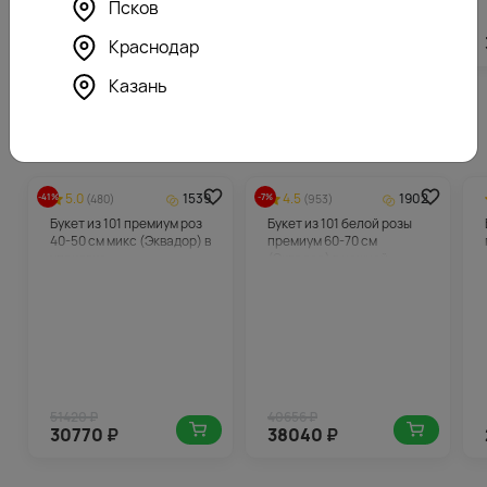
Псков
3896
₽
7082
₽
Краснодар
Казань
Похожие товары
5.0
1539
4.5
1902
-41%
-7%
(480)
(953)
Букет из 101 премиум роз
Букет из 101 белой розы
40-50 см микс (Эквадор) в
премиум 60-70 см
упаковке
(Эквадор) в нежной
упаковке
51420 ₽
40656 ₽
30770
₽
38040
₽