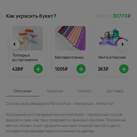
Как украсить букет?
Итого:
30770
₽
Топперы в
Матовая пленка
Лента атласная
ассортименте
+
+
+
428₽
1005₽
263₽
Описание
Гарантия
Оплата
Доставка
Состав: роза Эквадор 40-50 см 101 шт., пленка 4 шт., лента 1 шт.
Роскошный и в то же время элегантный букет – прекрасный способ
выразить свои чувства и поздравить с важным событием. Похожий на
мягкое облако, букет оформлен матовой пленкой светлого цвета,
которая подчеркивает красоту и нежность цветов.