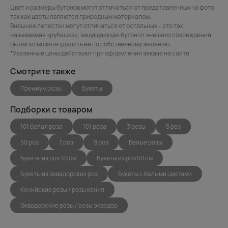
Цвет и размеры бутонов могут отличаться от представленных на фото,
так как цветы являются природным материалом.
Внешние лепестки могут отличаться от остальных – это так
называемая «рубашка», защищающая бутон от внешних повреждений.
Вы легко можете удалить ее по собственному желанию.
*Указанные цены действуют при оформлении заказа на сайте.
Смотрите также
Премиум розы
Букеты
Подборки с товаром
101 белая роза
101 роза
3 розы
5 роз
50 роз
7 роз
9 роз
Белые розы
Букеты из роз 40 см
Букеты из роз 50 см
Букеты из эквадорских роз
Букеты с белыми цветами
Кенийские розы / розы кения
Эквадорские розы / розы эквадор