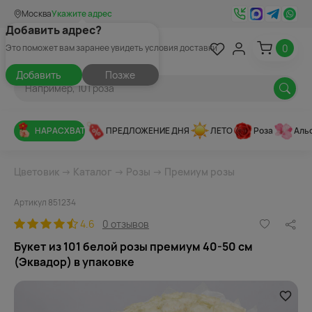
Москва
Укажите адрес
Добавить адрес?
0
Это поможет вам заранее увидеть условия доставки
Добавить
Позже
НАРАСХВАТ
ПРЕДЛОЖЕНИЕ ДНЯ
ЛЕТО
Роза
Аль
Цветовик
→
Каталог
→
Розы
→
Премиум розы
Артикул 851234
4.6
0 отзывов
Букет из 101 белой розы премиум 40-50 см
(Эквадор) в упаковке