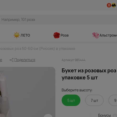
ЛЕТО
Роза
Альстром
розовых роз 50-60 см (Россия) в упаковке
ое
Поделиться
Артикул 985444
Букет из розовых роз
упаковке 5 шт
Выберите высоту:
5 шт
7 шт
9
Бонусы