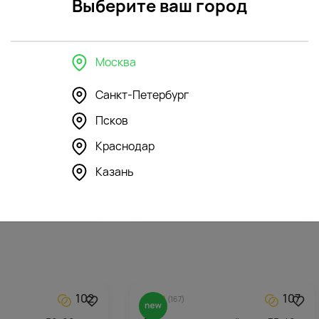
Выберите ваш город
Москва
Санкт-Петербург
Псков
296
350
4.5
(130)
Краснодар
шка Зайка Ми в
Мягкая игрушка Бегемотик
инезоне
зеленый
Казань
6988
₽
102
107
4.8
(167)