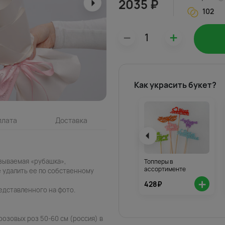
2035 ₽
102
–
+
Как украсить букет?
плата
Доставка
азываемая «рубашка»,
Топперы в
ассортименте
 удалить ее по собственному
+
428₽
едставленного на фото.
розовых роз 50-60 см (россия) в