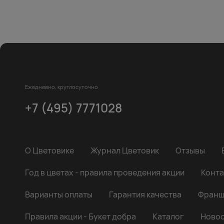
Ежедневно, круглосуточно
+7 (495) 7771028
О Цветовике
Журнал Цветовик
Отзывы
Год в цветах - правила проведения акции
Конта
Варианты оплаты
Гарантия качества
Франш
Правила акции - Букет добра
Каталог
Новос