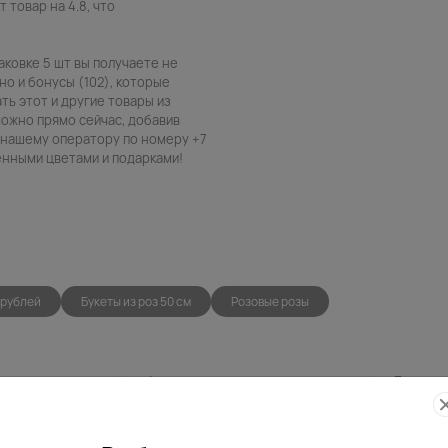
 товар на 4.8, что
аковке 5 шт вы получаете не
о и бонусы (102), которые
ть этот и другие товары из
можно прямо сейчас, добавив
в нашему оператору по номеру +7
венными цветами и подарками!
 рублей
Букеты из роз 50 см
Розовые розы
Фото
Беспла
контроль
открытк