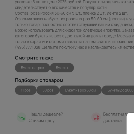
упаковке 5 шт по цене 2035 рублей. Покупатели оценивают этот
свидетельствует о его качестве и популярности.
Состав: роза Россия 50-60 см 5 шт., пленка 2 шт., лента 2 шт.
Оформив заказ на букет из розовых роз 50-60 см (россия) в уп
только товар, полностью соответствующий вашим ожиданиям, н
можно использовать для скидки при следующей покупке. Заказа
категории букеты из роз с доставкой на дом в городе Москва 
товар в корзину и оформив заказ на нашем сайте или позвони
(495)7771028. Делайте покупки у нас и наслаждайтесь качест
Смотрите также
Букеты из роз
Букеты
Подборки с товаром
11 роз
50 роз
Букет из роз 60 см
Букеты до 2000
Нашли дешевле?
Бесплатная
Снизим цену!
доставка