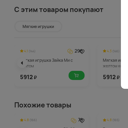
С этим товаром покупают
Мягкие игрушки
296
4.1
4.3
(144)
(146)
Мягкая игрушка Зайка Ми с
Мягкая игру
бантом
желтом комб
5912
5912
₽
₽
Похожие товары
78
4.8
4.8
(166)
(165)