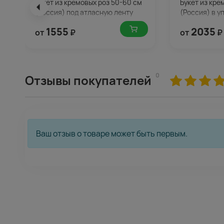
Букет из кремовых роз 50-60 см
Букет из кре
(Россия) под атласную ленту
(Россия) в у
1555
2035
от
₽
от
₽
0
Отзывы покупателей
Ваш отзыв о товаре может быть первым.