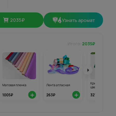
2035
₽
Узнать аромат
Итого:
2035
₽
Кризал для стой
Матовая пленка
Лента атласная
цветов 3шт.
+
+
1005₽
263₽
327₽