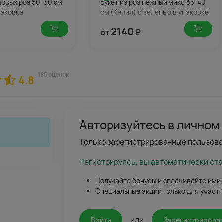
мовых роз 50-60 см
Букет из роз нежный микс 35-40
паковке
см (Кения) с зеленью в упаковке
2140
от
₽
185 оценок
4.8
Авторизуйтесь в личном
Только зарегистрированные пользова
Регистрируясь, вы автоматически ст
Получайте бонусы и оплачивайте ими
Специальные акции только для участ
или
Войти
Зарегистрирова