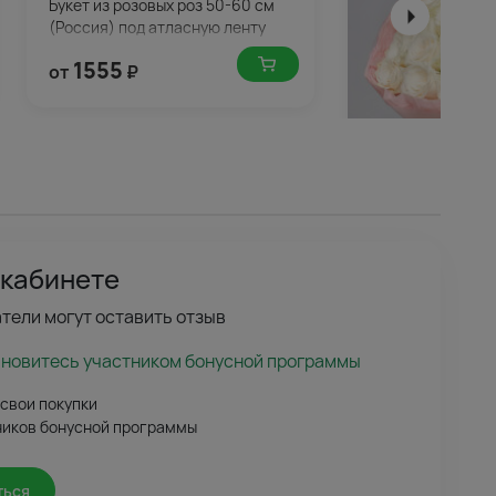
Букет из розовых роз 50-60 см
(Россия) под атласную ленту
1555
от
₽
4.6
(190)
 кабинете
Букет из белых р
(Кения) в упаков
тели могут оставить отзыв
1830
от
₽
ановитесь участником бонусной программы
 свои покупки
ников бонусной программы
ться