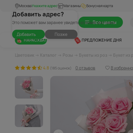
Москва
Укажите адрес
Магазины
Бонусная карта
Добавить адрес?
Все цветы
Это поможет вам заранее увидеть условия доставки
Добавить
Позже
НАРАСХВАТ
ПРЕДЛОЖЕНИЕ ДНЯ
Цветовик
→
Каталог
→
Розы
→
Букеты из роз
→ Букет из 
4.8
0 отзывов
В избранн
(185 оценок)