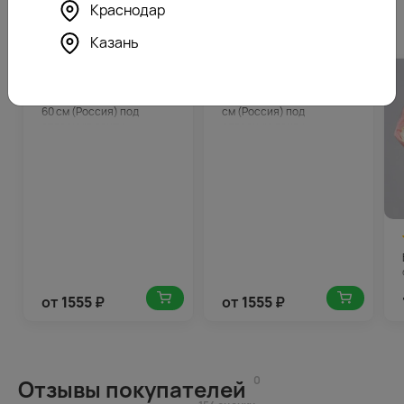
Краснодар
Похожие товары
Казань
4.8
78
4.9
78
(166)
(198)
Букет из кремовых роз 50-
Букет из белых роз 50-60
60 см (Россия) под
см (Россия) под
атласную ленту
атласную ленту
от
1555
₽
от
1555
₽
0
Отзывы покупателей