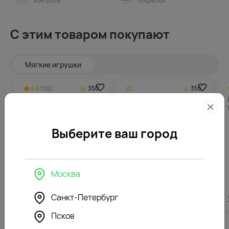
контроль
открытка
С этим товаром покупают
Мягкие игрушки
4.8
350
355
(102)
Мягкая игрушка
Мягкая игрушка Мишка
Бегемотик бежевый
Дэнни с бантом
Выберите ваш город
Москва
Санкт-Петербург
6988
₽
7082
₽
Псков