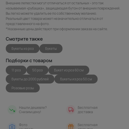
Внешние лепестки могут отличаться от остальных – это так
называемая «рубашка», защищающая бутон от внешних повреждений.
Вы легко можете удалить ее по собственному желанию.
Реальный цвет товара может незначительно отличаться от
представленного на фото.
*Указанные цены действуют при оформлении заказа на сайте.
Смотрите также
Букеты из роз
Букеты
Подборки с товаром
11 роз
50 роз
Букет из роз 60 см
Букеты до 2000 рублей
Букеты из роз 50 см
Розовые розы
Нашли дешевле?
Бесплатная
Снизим цену!
доставка
Фото
Бесплатная