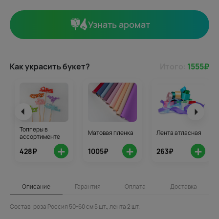
Узнать аромат
Как украсить букет?
Итого:
1555
₽
Топперы в
Матовая пленка
Лента атласная
ассортименте
+
+
+
428₽
1005₽
263₽
Описание
Гарантия
Оплата
Доставка
Состав: роза Россия 50-60 см 5 шт., лента 2 шт.