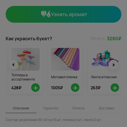
Узнать аромат
Как украсить букет?
Итого:
3280
₽
Топперы в
Матовая пленка
Лента атласная
ассортименте
+
+
+
428₽
1005₽
263₽
Описание
Гарантия
Оплата
Доставка
Состав: роза Кения 35-40 см 15 шт., пленка 2 шт., лента 2 шт.