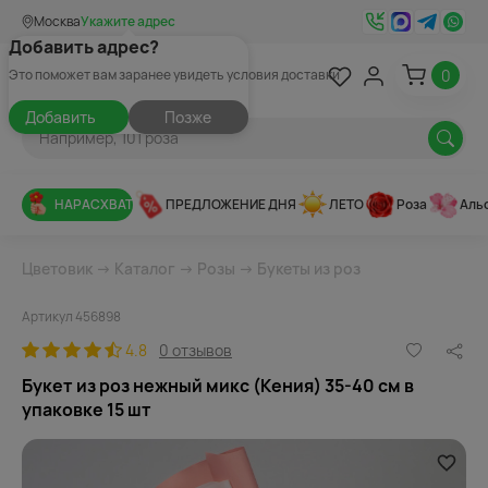
Москва
Укажите адрес
Добавить адрес?
0
Это поможет вам заранее увидеть условия доставки
Добавить
Позже
НАРАСХВАТ
ПРЕДЛОЖЕНИЕ ДНЯ
ЛЕТО
Роза
Аль
Цветовик
→
Каталог
→
Розы
→
Букеты из роз
Артикул 456898
4.8
0 отзывов
Букет из роз нежный микс (Кения) 35-40 см в
упаковке 15 шт