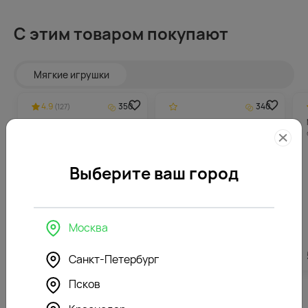
С этим товаром покупают
Мягкие игрушки
4.9
350
340
(127)
Мягкая игрушка
Мягкая игрушка Мишка
Бегемотик розовый
Милаш
Выберите ваш город
Москва
6988
₽
6793
₽
Санкт-Петербург
Псков