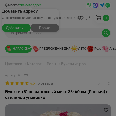
Москва
Укажите адрес
Добавить адрес?
0
Это поможет вам заранее увидеть условия доставки
Добавить
Позже
НАРАСХВАТ
ПРЕДЛОЖЕНИЕ ДНЯ
ЛЕТО
Роза
Аль
Цветовик
→
Каталог
→
Розы
→
Букеты из роз
Артикул 965321
4.5
3 отзыва
Букет из 51 розы нежный микс 35-40 см (Россия) в
стильной упаковке