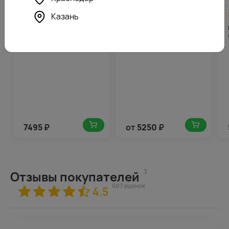
Казань
4.7
375
4.9
263
(156)
(199)
Букет из 51 белой и
Букет из розы 50-60 см
желтой розы 35-40 см
(Россия) с красной розой
(Россия) в упаковке
в центре под ленту
7495
₽
от
5250
₽
3
Отзывы покупателей
607 оценок
4.5