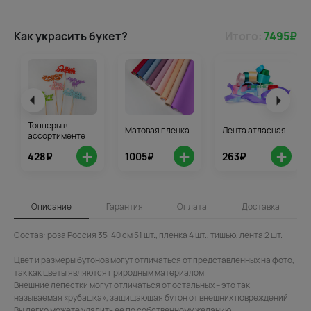
Как украсить букет?
Итого:
7495
₽
Топперы в
Матовая пленка
Лента атласная
ассортименте
+
+
+
428₽
1005₽
263₽
Описание
Гарантия
Оплата
Доставка
Состав: роза Россия 35-40 см 51 шт., пленка 4 шт., тишью, лента 2 шт.
Цвет и размеры бутонов могут отличаться от представленных на фото,
так как цветы являются природным материалом.
Внешние лепестки могут отличаться от остальных – это так
называемая «рубашка», защищающая бутон от внешних повреждений.
Вы легко можете удалить ее по собственному желанию.