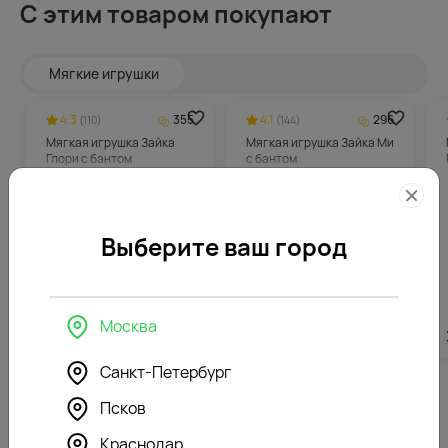
С этим товаром покупают
Мягкие игрушки
4.3
355
4.1
296
(110)
(144)
Мягкая игрушка Зайка
Мягкая игрушка Зайка Ми
Глори с бантом
с бантом
Выберите ваш город
Москва
7082
₽
5912
₽
Санкт-Петербург
Псков
Похожие товары
Краснодар