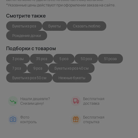
*Указанные цены действуют при оформлении заказа на сайте.
Смотрите также
Букеты из роз
Букеты
Сказать люблю
Рождение дочки
Подборки с товаром
3 розы
35 роз
5 роз
50 роз
51 роза
7 роз
9 роз
Букеты из роз 40 см
Букеты из роз 50 см
Нежные букеты
Нашли дешевле?
Бесплатная
Снизим цену!
доставка
Фото
Бесплатная
контроль
открытка