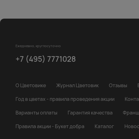
Ежедневно, круглосуточно
+7 (495) 7771028
О Цветовике
Журнал Цветовик
Отзывы
Год в цветах - правила проведения акции
Конта
Варианты оплаты
Гарантия качества
Франш
Правила акции - Букет добра
Каталог
Новос