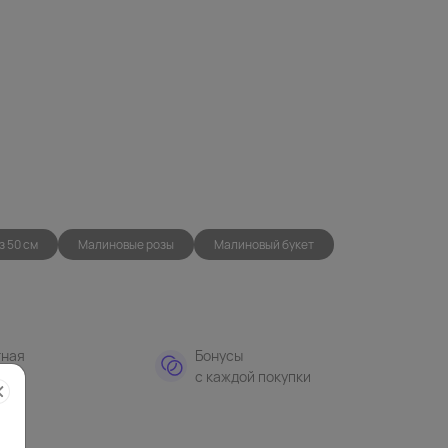
з 50 см
Малиновые розы
Малиновый букет
тная
Бонусы
а
с каждой покупки