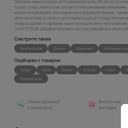
Оформив заказ на букет из 51 малиновой розы 50-60 см (росси
только товар, полностью соответствующий вашим ожиданиям, н
можно использовать для скидки при следующей покупке. Заказа
категории букеты из роз с доставкой на дом в городе Москва 
товар в корзину и оформив заказ на нашем сайте или позвони
(495)7771028. Делайте покупки у нас и наслаждайтесь качест
Смотрите также
Букеты из роз
Букеты
Свидание
Рождение доч
Подборки с товаром
3 розы
5 роз
50 роз
51 роза
7 роз
9
Розовые розы
Нашли дешевле?
Бесплатная
Снизим цену!
доставка