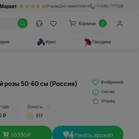
Отзывы
Доставка
Оплата
+7 (495) 7771028
Корзина
0
ерия
Ирис
Гвоздика
В избранное
й розы 50-60 см (Россия)
Состав
Отзывы
года
Бонусы
0 ₽
517
10330
₽
Узнать аромат