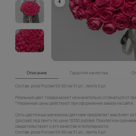
Описание
Гарантия качества
О
Состав: роза Россия 50-60 см 51 шт., лента 3 шт.
Реальный цвет товара может незначительно отличаться от пр
*Указанные цены действуют при оформлении заказа на сайте.
Сеть цветочных магазинов Цветовик предлагает вам букет из 
(россия) под ленту по цене 10330 рублей. Покупатели оцениваю
свидетельствует о его качестве и популярности.
Состав: роза Россия 50-60 см 51 шт., лента 3 шт.