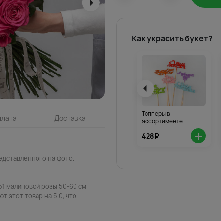
Как украсить букет?
Топперы в
плата
Доставка
ассортименте
+
428₽
едставленного на фото.
51 малиновой розы 50-60 см
т этот товар на 5.0, что