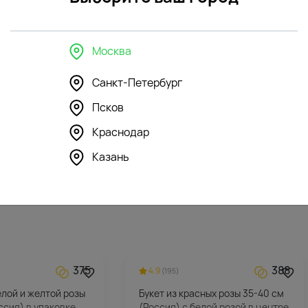
Москва
Санкт-Петербург
296
296
4.1
Псков
(144)
шка Зайка Ми в
Мягкая игрушка Зайка Ми с
Краснодар
афане
бантом
Казань
5912
₽
375
388
4.9
(195)
белой и желтой розы
Букет из красных розы 35-40 см
ссия) в упаковке
(Россия) с белой розой в центре