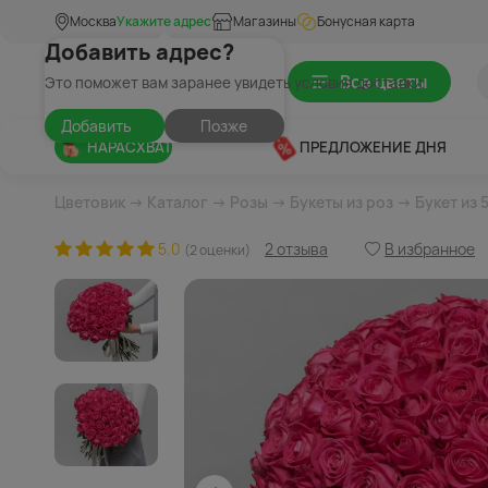
Москва
Укажите адрес
Магазины
Бонусная карта
Добавить адрес?
Все цветы
Это поможет вам заранее увидеть условия доставки
Добавить
Позже
НАРАСХВАТ
ПРЕДЛОЖЕНИЕ ДНЯ
Цветовик
→
Каталог
→
Розы
→
Букеты из роз
→ Букет из 
5.0
2 отзыва
В избранное
(2 оценки)