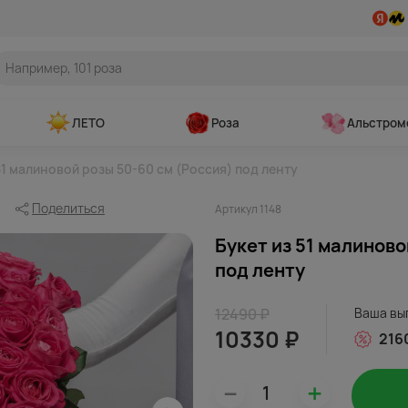
ЛЕТО
Роза
Альстром
51 малиновой розы 50-60 см (Россия) под ленту
Поделиться
Артикул 1148
Букет из 51 малиново
под ленту
12490 ₽
Ваша вы
10330 ₽
216
–
+