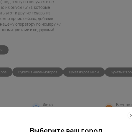
я) под ленту вы получаете не
о и бонусы (517), которые
ть этот и другие товары из
можно прямо сейчас, добавив
в нашему оператору по номеру +7
венными цветами и подарками!
ки
 роз
Букет из маленьких роз
Букет из роз 60 см
Букеты из ро
Фото
Беспла
контроль
открытк
Выберите ваш город