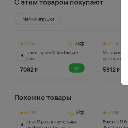
С этим товаром покупают
Мягкие игрушки
355
4.3
4.3
(110)
(125)
Мягкая игрушка Зайка Глори с
Мягкая игру
бантом
розовом сар
7082
5912
₽
₽
Похожие товары
375
4.6
4.7
(138)
(156)
Букет из 51 розы в пастельных
Букет из 51 
тонах 35-40 см (Россия) в
35-40 см (Ро