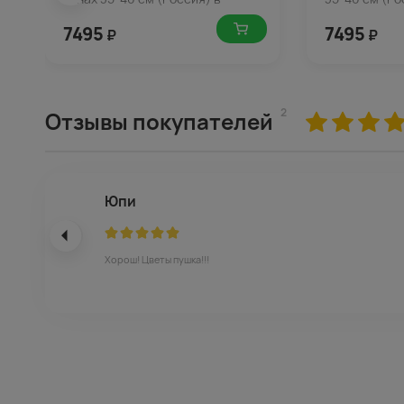
упаковке
7495
7495
₽
₽
2
Отзывы покупателей
Юпи
Хорош! Цветы пушка!!!