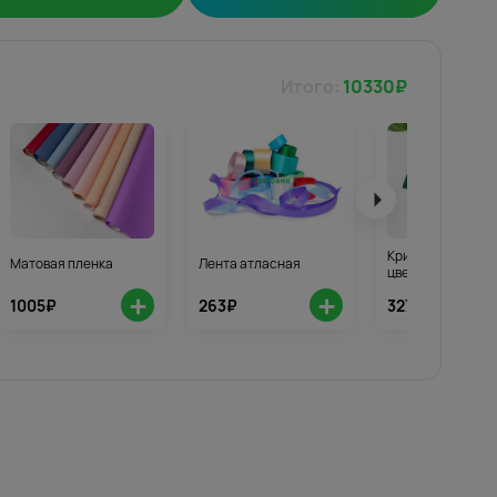
Итого:
10330
₽
Кризал для стой
Матовая пленка
Лента атласная
цветов 3шт.
+
+
1005₽
263₽
327₽