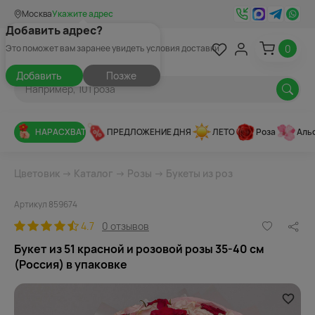
Москва
Укажите адрес
Добавить адрес?
0
Это поможет вам заранее увидеть условия доставки
Добавить
Позже
НАРАСХВАТ
ПРЕДЛОЖЕНИЕ ДНЯ
ЛЕТО
Роза
Аль
Цветовик
→
Каталог
→
Розы
→
Букеты из роз
Артикул 859674
4.7
0 отзывов
Букет из 51 красной и розовой розы 35-40 см
(Россия) в упаковке