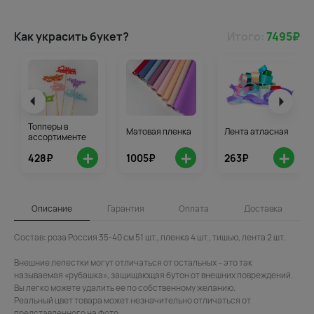
Как украсить букет?
Итого:
7495
₽
Топперы в
Матовая пленка
Лента атласная
ассортименте
+
+
+
428₽
1005₽
263₽
Описание
Гарантия
Оплата
Доставка
Состав: роза Россия 35-40 см 51 шт., пленка 4 шт., тишью, лента 2 шт.
Внешние лепестки могут отличаться от остальных – это так
называемая «рубашка», защищающая бутон от внешних повреждений.
Вы легко можете удалить ее по собственному желанию.
Реальный цвет товара может незначительно отличаться от
представленного на фото.