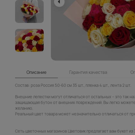
Описание
Гарантия качества
О
Состав: роза Россия 50-60 см 35 шт., пленка 4 шт., лента 2 шт.
Внешние лепестки могут отличаться от остальных – это так н
защищающая бутон от внешних повреждений. Вы легко можете
желанию.
Реальный цвет товара может незначительно отличаться от пр
Сеть цветочных магазинов Цветовик предлагает вам букет из 3