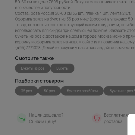
50-60 см по цене 7695 рублей. Покупатели оценивают этот тов
его качестве и популярности.
Состав: роза Россия 50-60 см 35 шт., пленка 4 шт., лента 2 шт.
Оформив заказ на букет из 35 роз микс (россия) в упаковке 50
товар, полностью соответствующий вашим ожиданиям, но и бо
использовать для скидки при следующей покупке. Заказать это
букеты из роз с доставкой на дом в городе Москва можно прям
корзину и оформив заказ на нашем сайте или позвонив нашему
(495)7771028. Делайте покупки у нас и наслаждайтесь качест
Смотрите также
Букеты из роз
Букеты
Подборки с товаром
35 роз
50 роз
Букет из роз 60 см
Букеты из роз 
Нашли дешевле?
Бесплатная
Снизим цену!
доставка