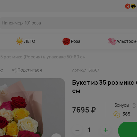
ЛЕТО
Роза
Альстром
35 роз микс (Россия) в упаковке 50-60 см
ое
Поделиться
Артикул 156367
Букет из 35 роз микс
см
Бонусы
7695 ₽
385
–
+