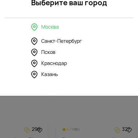
Выберите ваш город
Москва
Санкт-Петербург
Псков
296
195
4.5
(146)
Краснодар
шка Зайка Ми в
Мягкая игрушка Романтичный
е
Медвежонок с бантом
Казань
3896
₽
299
327
4.7
(186)