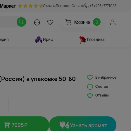
Отзывы
Доставка
Оплата
+7 (495) 7771028
Корзина
0
ерия
Ирис
Гвоздика
В избранное
 (Россия) в упаковке 50-60
Состав
Отзывы
7695
₽
Узнать аромат