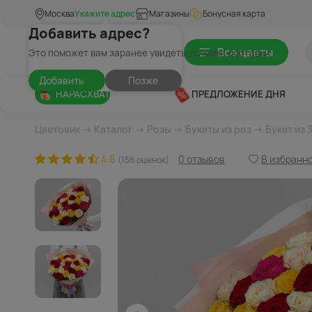
Москва
Укажите адрес
Магазины
Бонусная карта
Добавить адрес?
Все цветы
Это поможет вам заранее увидеть условия доставки
Добавить
Позже
НАРАСХВАТ
ПРЕДЛОЖЕНИЕ ДНЯ
Цветовик
→
Каталог
→
Розы
→
Букеты из роз
→ Букет из 
4.6
0 отзывов
В избранн
(156 оценок)