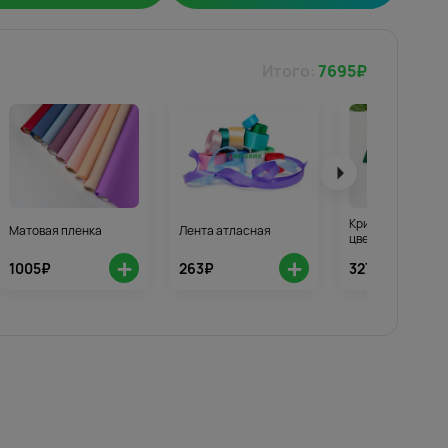
Итого:
7695
₽
Кризал для стой
Матовая пленка
Лента атласная
цветов 3шт.
+
+
1005₽
263₽
327₽