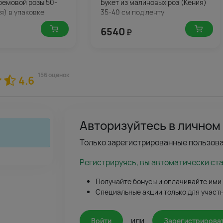
кремовой розы 50-
Букет из малиновых роз (Кения)
я) в упаковке
35-40 см под ленту
6540
₽
156 оценок
4.6
Авторизуйтесь в личном
Только зарегистрированные пользова
Регистрируясь, вы автоматически ст
Получайте бонусы и оплачивайте ими
Специальные акции только для участ
или
Войти
Зарегистрирова