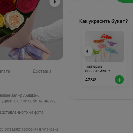
Как украсить букет?
Топперы в
ассортименте
плата
Доставка
+
428₽
азываемая «рубашка»,
 удалить ее по собственному
едставленного на фото.
5 роз микс (россия) в упаковке