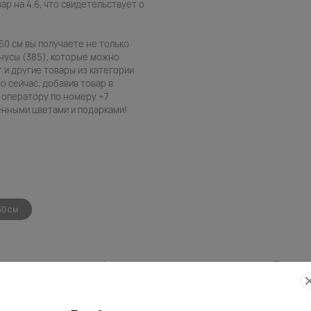
ар на 4.6, что свидетельствует о
-60 см вы получаете не только
нусы (385), которые можно
т и другие товары из категории
о сейчас, добавив товар в
 оператору по номеру +7
венными цветами и подарками!
50 см
Фото
Беспла
контроль
открытк