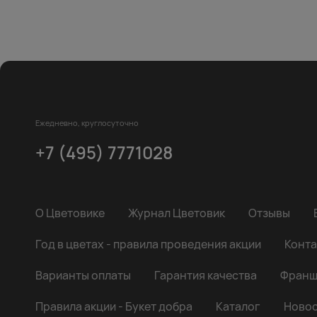
Ежедневно, круглосуточно
+7 (495) 7771028
О Цветовике
Журнал Цветовик
Отзывы
Год в цветах - правила проведения акции
Конта
Варианты оплаты
Гарантия качества
Франш
Правила акции - Букет добра
Каталог
Новос