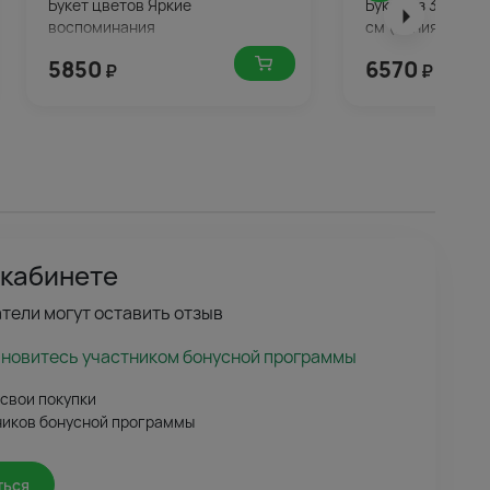
Букет цветов Яркие
Букет из 35 розо
воспоминания
см (Кения) в упа
5850
6570
₽
₽
 кабинете
тели могут оставить отзыв
ановитесь участником бонусной программы
 свои покупки
ников бонусной программы
ться