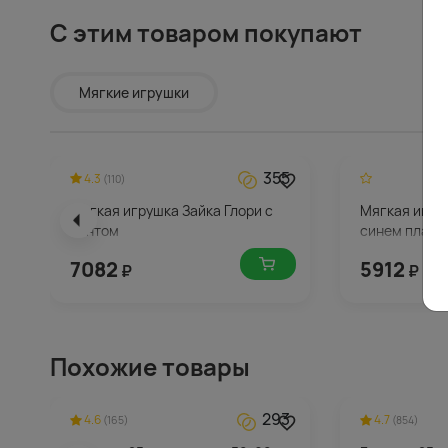
С этим товаром покупают
Мягкие игрушки
355
4.3
(110)
Мягкая игрушка Зайка Глори с
Мягкая игру
бантом
синем плать
7082
5912
₽
₽
Похожие товары
293
4.6
4.7
(165)
(854)