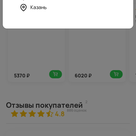
Казань
4.8
269
4.6
301
(185)
(156)
Букет из 25 красных роз
Букет из 35 белых и
35-40 см (Россия) в
кремовых роз 35-40 см
стильной упаковке
(Россия) в упаковке
5370
₽
6020
₽
2
Отзывы покупателей
886 оценок
4.8