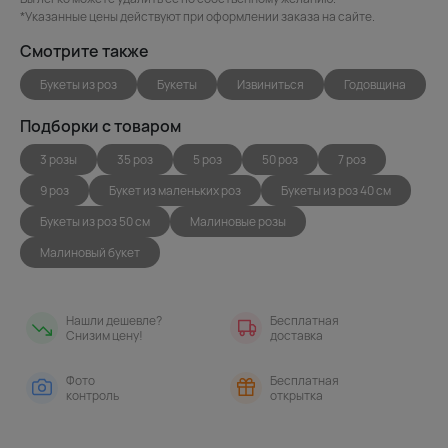
*Указанные цены действуют при оформлении заказа на сайте.
Смотрите также
Букеты из роз
Букеты
Извиниться
Годовщина
Подборки с товаром
3 розы
35 роз
5 роз
50 роз
7 роз
9 роз
Букет из маленьких роз
Букеты из роз 40 см
Букеты из роз 50 см
Малиновые розы
Малиновый букет
Нашли дешевле?
Бесплатная
Снизим цену!
доставка
Фото
Бесплатная
контроль
открытка