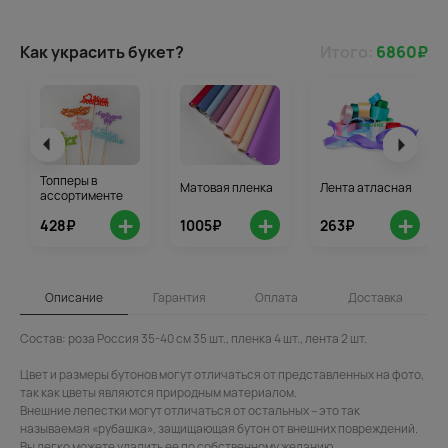
Как украсить букет?
Итого:
6860
₽
Топперы в
Матовая пленка
Лента атласная
ассортименте
+
+
+
428₽
1005₽
263₽
Описание
Гарантия
Оплата
Доставка
Состав: роза Россия 35-40 см 35 шт., пленка 4 шт., лента 2 шт.
Цвет и размеры бутонов могут отличаться от представленных на фото,
так как цветы являются природным материалом.
Внешние лепестки могут отличаться от остальных – это так
называемая «рубашка», защищающая бутон от внешних повреждений.
Вы легко можете удалить ее по собственному желанию.