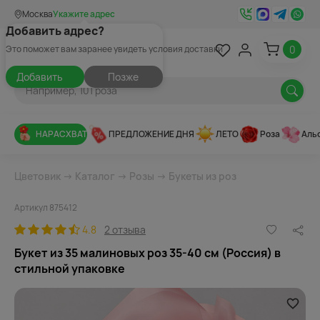
Москва
Укажите адрес
Добавить адрес?
0
Это поможет вам заранее увидеть условия доставки
Добавить
Позже
НАРАСХВАТ
ПРЕДЛОЖЕНИЕ ДНЯ
ЛЕТО
Роза
Аль
Цветовик
→
Каталог
→
Розы
→
Букеты из роз
Артикул 875412
4.8
2 отзыва
Букет из 35 малиновых роз 35-40 см (Россия) в
стильной упаковке