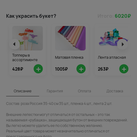
Как украсить букет?
Итого:
6020
₽
Топперы в
Матовая пленка
Лента атласная
ассортименте
+
+
+
428₽
1005₽
263₽
Описание
Гарантия
Оплата
Доставка
Состав: роза Россия 35-40 см 35 шт., пленка 4 шт., лента 2 шт.
Внешние лепестки могут отличаться от остальных – это так
называемая «рубашка», защищающая бутон от внешних повреждений.
Вы легко можете удалить ее по собственному желанию.
Реальный цвет товара может незначительно отличаться от
представленного на фото.