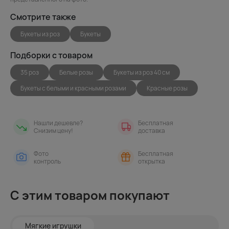
Смотрите также
Букеты из роз
Букеты
Подборки с товаром
35 роз
Белые розы
Букеты из роз 40 см
Букеты с белыми и красными розами
Красные розы
Нашли дешевле?
Бесплатная
Снизим цену!
доставка
Фото
Бесплатная
контроль
открытка
С этим товаром покупают
Мягкие игрушки