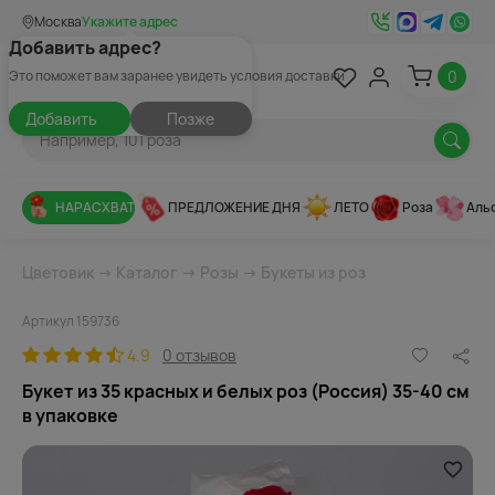
Москва
Укажите адрес
Добавить адрес?
0
Это поможет вам заранее увидеть условия доставки
Добавить
Позже
НАРАСХВАТ
ПРЕДЛОЖЕНИЕ ДНЯ
ЛЕТО
Роза
Аль
Цветовик
→
Каталог
→
Розы
→
Букеты из роз
Артикул 159736
4.9
0 отзывов
Букет из 35 красных и белых роз (Россия) 35-40 см
в упаковке