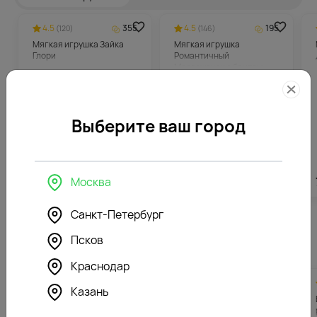
4.5
355
4.5
195
(120)
(146)
Мягкая игрушка Зайка
Мягкая игрушка
Глори
Романтичный
Медвежонок с бантом
Выберите ваш город
Москва
7082
₽
3896
₽
Санкт-Петербург
Похожие товары
Псков
Краснодар
4.7
329
4.8
212
(156)
(166)
Казань
Букет из 25 малиновой
Букет из 15 белых роз 50-
розы 50-60 см (Россия) в
60 см (Россия) в