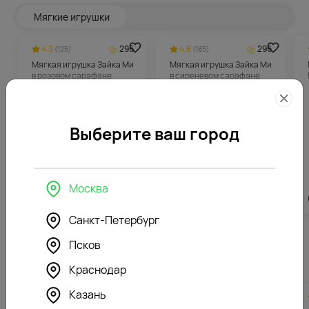
Мягкие игрушки
4.3
296
4.8
296
(125)
(185)
Мягкая игрушка Зайка Ми
Мягкая игрушка Зайка Ми
в розовом сарафане
в сиреневом сарафане
Выберите ваш город
Москва
5912
₽
5912
₽
Санкт-Петербург
Псков
Похожие товары
Краснодар
Казань
4.6
385
5.0
327
-13%
(156)
(387)