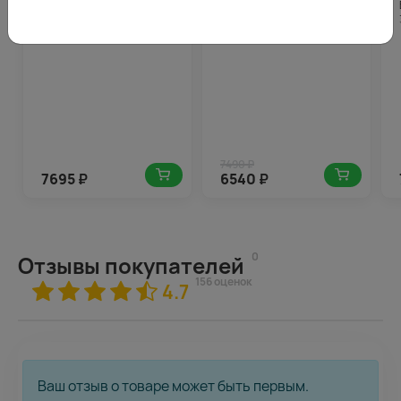
Букет из 35 роз микс
Букет из 51 розы 35-40 см
(Россия) в упаковке 50-
(Россия) в пастельных
60 см
тонах под ленту
7490 ₽
7695
₽
6540
₽
0
Отзывы покупателей
156 оценок
4.7
Ваш отзыв о товаре может быть первым.