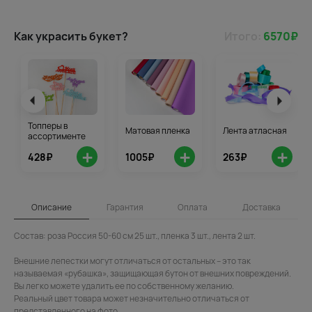
Как украсить букет?
Итого:
6570
₽
Топперы в
Матовая пленка
Лента атласная
ассортименте
+
+
+
428₽
1005₽
263₽
Описание
Гарантия
Оплата
Доставка
Состав: роза Россия 50-60 см 25 шт., пленка 3 шт., лента 2 шт.
Внешние лепестки могут отличаться от остальных – это так
называемая «рубашка», защищающая бутон от внешних повреждений.
Вы легко можете удалить ее по собственному желанию.
Реальный цвет товара может незначительно отличаться от
представленного на фото.