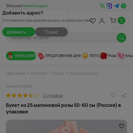
Москва
Укажите адрес
Добавить адрес?
0
Это поможет вам заранее увидеть условия доставки
Добавить
Позже
НАРАСХВАТ
ПРЕДЛОЖЕНИЕ ДНЯ
ЛЕТО
Роза
Аль
Цветовик
→
Каталог
→
Розы
→
Букеты из роз
Артикул 123678
4.7
0 отзывов
Букет из 25 малиновой розы 50-60 см (Россия) в
упаковке