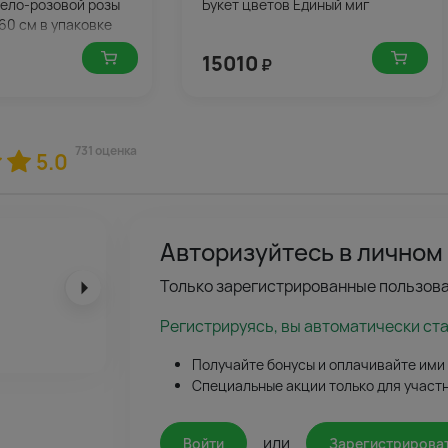
 бело-розовой розы
Букет цветов Единый миг
60 см в упаковке
15010
₽
731 оценка
5.0
Авторизуйтесь в личном
Хина
Только зарегистрированные пользова
Малиновые розы – огонь! Такого насыщенного цвета я не видела даже
Регистрируясь, вы автоматически ст
в элитных салонах. Букет дышал страстью!
Получайте бонусы и оплачивайте ими
Специальные акции только для участ
или
Войти
Зарегистрирова