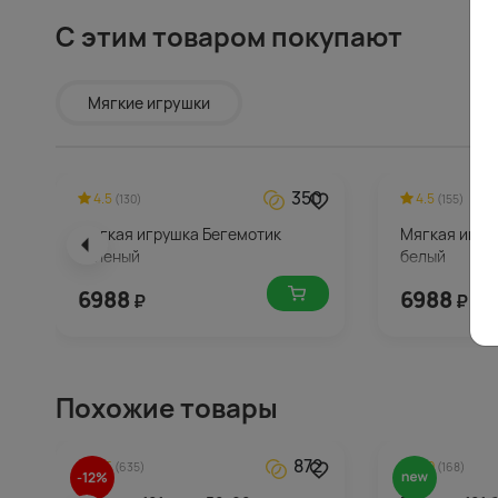
С этим товаром покупают
Мягкие игрушки
350
4.5
4.5
(130)
(155)
Мягкая игрушка Бегемотик
Мягкая игру
зеленый
белый
6988
6988
₽
₽
Похожие товары
872
4.5
4.9
(635)
(168)
-12%