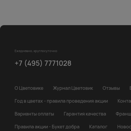
Ежедневно, круглосуточно
+7 (495) 7771028
О Цветовике
Журнал Цветовик
Отзывы
Год в цветах - правила проведения акции
Конта
Варианты оплаты
Гарантия качества
Франш
Правила акции - Букет добра
Каталог
Новос