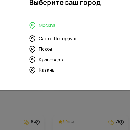
Выберите ваш город
Москва
Санкт-Петербург
Псков
350
296
Краснодар
шка Бегемотик
Мягкая игрушка Зайка Ми в
синем платье
Казань
5912
₽
872
751
5.0
(53)