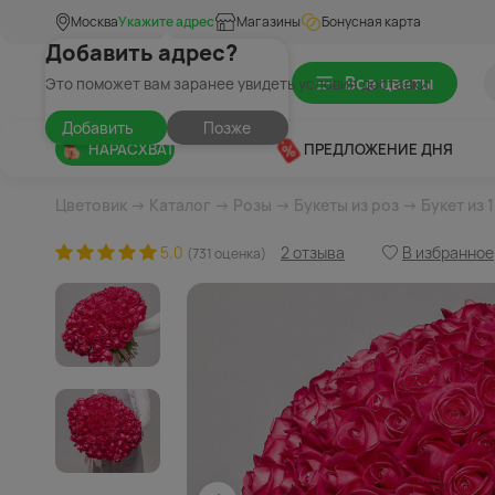
Москва
Укажите адрес
Магазины
Бонусная карта
Добавить адрес?
Все цветы
Это поможет вам заранее увидеть условия доставки
Добавить
Позже
НАРАСХВАТ
ПРЕДЛОЖЕНИЕ ДНЯ
Цветовик
→
Каталог
→
Розы
→
Букеты из роз
→ Букет из 
5.0
2 отзыва
В избранное
(731 оценка)