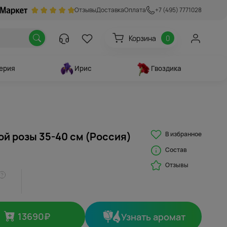
Отзывы
Доставка
Оплата
+7 (495) 7771028
Корзина
0
ерия
Ирис
Гвоздика
В избранное
ой розы 35-40 см (Россия)
Состав
Отзывы
13690
₽
Узнать аромат