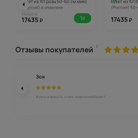
Букет из 101 розы 50-60 см микс
Букет из 101
(Россия) в упаковке
(Россия) 50-
19750 ₽
17435
17435
₽
₽
2
Отзывы покупателей
Зоя
Жизнь и яркость, очень энергичный букет!!