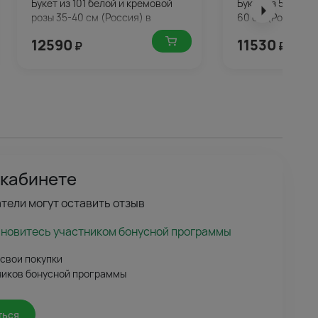
Букет из 101 белой и кремовой
Букет из 51 мали
розы 35-40 см (Россия) в
60 см (Россия) в
упаковке
упаковке
12590
11530
₽
₽
 кабинете
тели могут оставить отзыв
ановитесь участником бонусной программы
 свои покупки
ников бонусной программы
ться