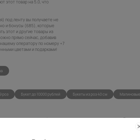
т этот товар на 5.0, что
ия) под ленту вы получаете не
но и бонусы (685), которые
ть этот и другие товары из
можно прямо сейчас, добавив
в нашему оператору по номеру +7
венными цветами и подарками!
на
9 роз
Букет до 10000 рублей
Букеты из роз 40 см
Малиновые
Фото
Беспла
контроль
открытк