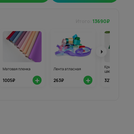
Итого:
13690
₽
Кризал для стой
Матовая пленка
Лента атласная
цветов 3шт.
+
+
1005₽
263₽
327₽