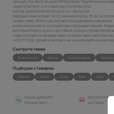
(россия) под ленту по цене 13690 рублей. Покупатели оцениваю
свидетельствует о его качестве и популярности.
Состав: роза Россия 35-40 см 101 шт., лента 3 шт.
Оформив заказ на букет из 101 малиновой розы 35-40 см (росс
только товар, полностью соответствующий вашим ожиданиям, 
можно использовать для скидки при следующей покупке. Заказа
категории букеты из роз с доставкой на дом в городе Москва 
товар в корзину и оформив заказ на нашем сайте или позвони
(495)7771028. Делайте покупки у нас и наслаждайтесь качест
Смотрите также
Букеты из роз
Букеты
Сказать люблю
Годовщи
Подборки с товаром
101 роза
3 розы
35 роз
5 роз
7 роз
Нашли дешевле?
Бесплатная
Снизим цену!
доставка