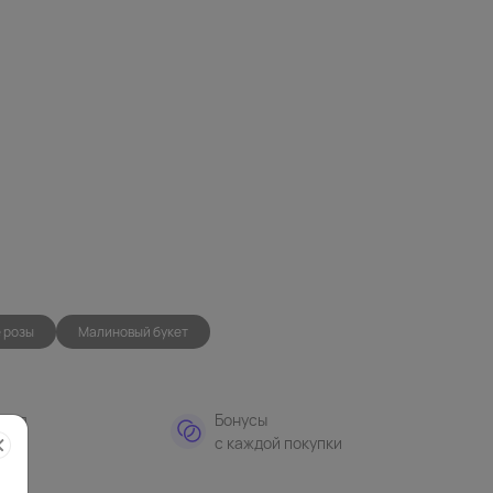
 розы
Малиновый букет
тная
Бонусы
а
с каждой покупки