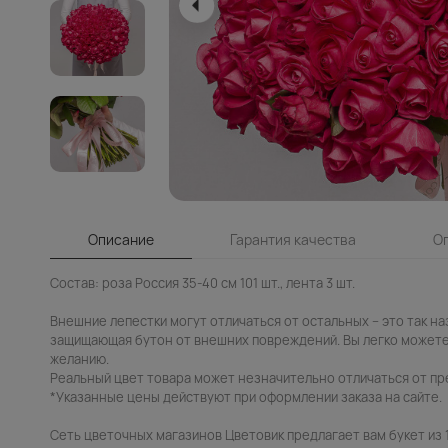
Описание
Гарантия качества
О
Состав: роза Россия 35-40 см 101 шт., лента 3 шт.
Внешние лепестки могут отличаться от остальных – это так н
защищающая бутон от внешних повреждений. Вы легко можете
желанию.
Реальный цвет товара может незначительно отличаться от пр
*Указанные цены действуют при оформлении заказа на сайте.
Сеть цветочных магазинов Цветовик предлагает вам букет из 