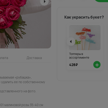
Как украсить букет?
Топперы в
ассортименте
плата
Доставка
+
428₽
азываемая «рубашка»,
 удалить ее по собственному
едставленного на фото.
101 малиновой розы 35-40 см