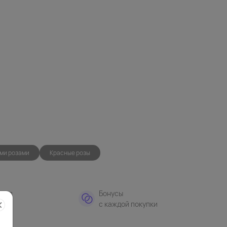
ыми розами
Красные розы
тная
Бонусы
а
с каждой покупки