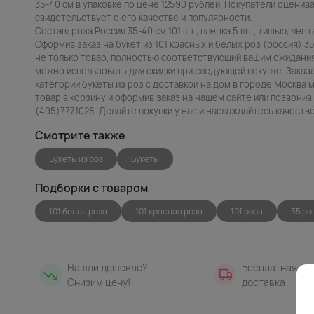
35-40 см в упаковке по цене 12590 рублей. Покупатели оценива
свидетельствует о его качестве и популярности.
Состав: роза Россия 35-40 см 101 шт., пленка 5 шт., тишью, лента
Оформив заказ на букет из 101 красных и белых роз (россия) 3
не только товар, полностью соответствующий вашим ожиданиям
можно использовать для скидки при следующей покупке. Заказа
категории букеты из роз с доставкой на дом в городе Москва 
товар в корзину и оформив заказ на нашем сайте или позвони
(495)7771028. Делайте покупки у нас и наслаждайтесь качест
Смотрите также
Букеты из роз
Букеты
Подборки с товаром
101 белая роза
101 красная роза
101 роза
35 ро
Нашли дешевле?
Бесплатная
Снизим цену!
доставка