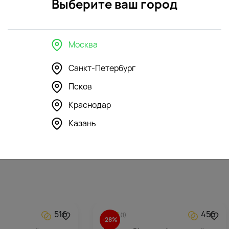
Выберите ваш город
Москва
Санкт-Петербург
Псков
350
195
4.3
(132)
Краснодар
шка Бегемотик
Мягкая игрушка Романтичный
Щенок с сердечком
Казань
3896
₽
516
456
5.0
(1)
-28%