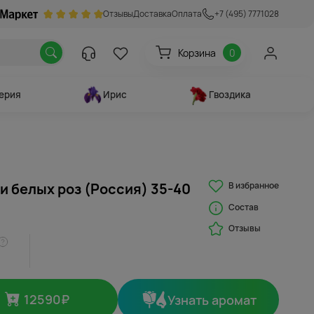
Отзывы
Доставка
Оплата
+7 (495) 7771028
Корзина
0
ерия
Ирис
Гвоздика
В избранное
 и белых роз (Россия) 35-40
Состав
Отзывы
12590
₽
Узнать аромат