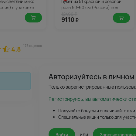
розы светлый микс
Букет из 51 красной и розовой
ссия) в упаковке
розы 50-60 см (Россия) под
ленту
12490 ₽
9110
₽
175 оценок
4.8
Авторизуйтесь в личном
Только зарегистрированные пользова
Регистрируясь, вы автоматически ст
Получайте бонусы и оплачивайте ими
Специальные акции только для участ
или
Войти
Зарегистрирова