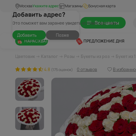
Москва
Укажите адрес
Магазины
Бонусная карта
Добавить адрес?
Все цветы
Это поможет вам заранее увидеть условия доставки
Добавить
Позже
НАРАСХВАТ
ПРЕДЛОЖЕНИЕ ДНЯ
Цветовик
→
Каталог
→
Розы
→
Букеты из роз
→ Букет из 
4.8
0 отзывов
В избранно
(175 оценок)