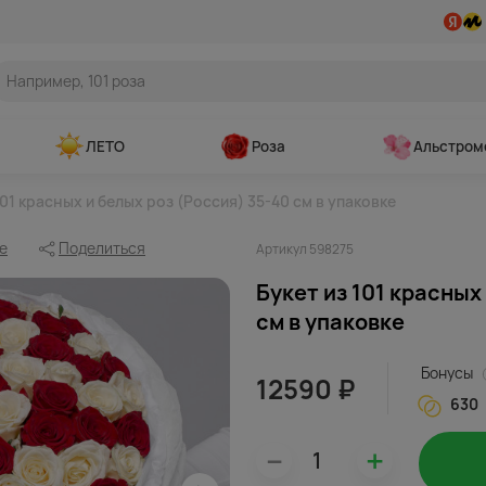
ЛЕТО
Роза
Альстром
101 красных и белых роз (Россия) 35-40 см в упаковке
е
Поделиться
Артикул 598275
Букет из 101 красных
см в упаковке
Бонусы
12590 ₽
630
–
+