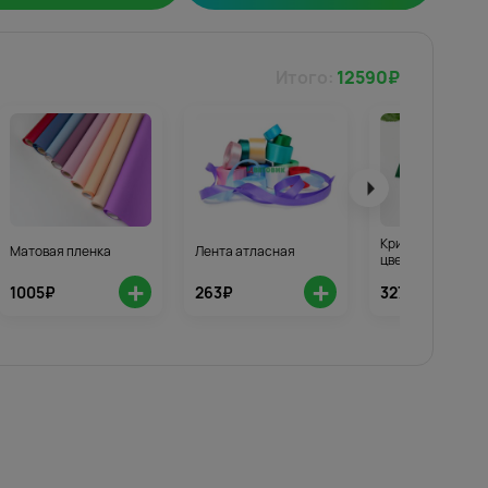
Итого:
12590
₽
Кризал для стой
Матовая пленка
Лента атласная
цветов 3шт.
+
+
1005₽
263₽
327₽