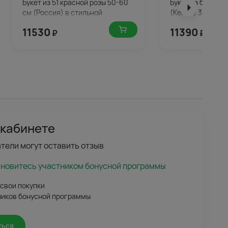
Букет из 51 красной розы 50-60
Букет из белых и
см (Россия) в стильной
(Кения) 35-40 см
упаковке
11530
11390
₽
₽
 кабинете
тели могут оставить отзыв
ановитесь участником бонусной программы
 свои покупки
ников бонусной программы
ться