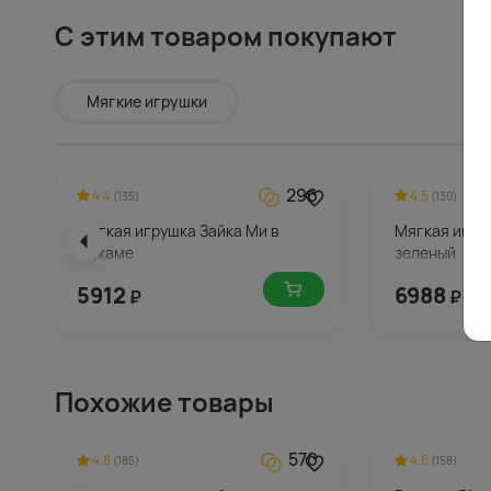
С этим товаром покупают
Мягкие игрушки
296
4.4
4.5
(135)
(130)
Мягкая игрушка Зайка Ми в
Мягкая игру
пижаме
зеленый
5912
6988
₽
₽
Похожие товары
570
4.8
4.6
(185)
(158)