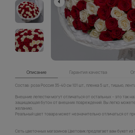
Описание
Гарантия качества
О
Состав: роза Россия 35-40 см 101 шт., пленка 5 шт., тишью, лента
Внешние лепестки могут отличаться от остальных – это так н
защищающая бутон от внешних повреждений. Вы легко можете
желанию.
Реальный цвет товара может незначительно отличаться от пр
Сеть цветочных магазинов Цветовик предлагает вам букет из 1