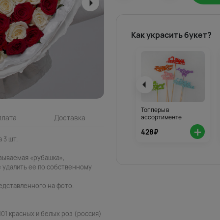
Как украсить букет?
Топперы в
ассортименте
плата
Доставка
+
428₽
 3 шт.
азываемая «рубашка»,
 удалить ее по собственному
едставленного на фото.
01 красных и белых роз (россия)