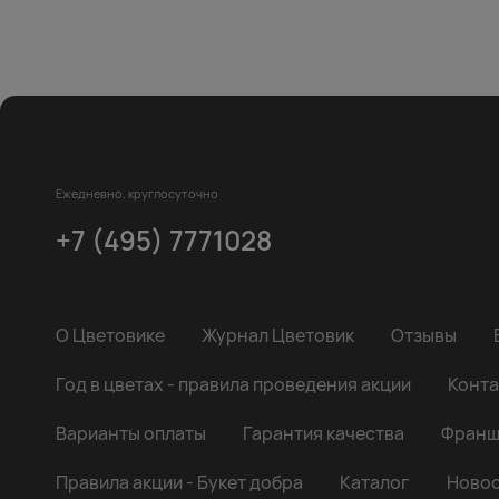
Ежедневно, круглосуточно
+7 (495) 7771028
О Цветовике
Журнал Цветовик
Отзывы
Год в цветах - правила проведения акции
Конта
Варианты оплаты
Гарантия качества
Франш
Правила акции - Букет добра
Каталог
Новос