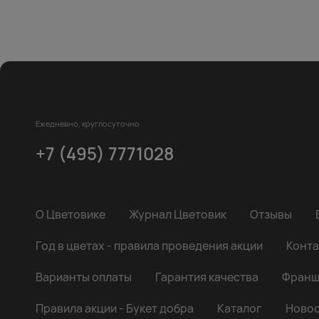
Ежедневно, круглосуточно
+7 (495) 7771028
О Цветовике
Журнал Цветовик
Отзывы
Год в цветах - правила проведения акции
Конта
Варианты оплаты
Гарантия качества
Франш
Правила акции - Букет добра
Каталог
Новос