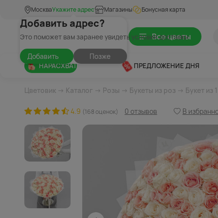
Москва
Укажите адрес
Магазины
Бонусная карта
Добавить адрес?
Все цветы
Это поможет вам заранее увидеть условия доставки
Добавить
Позже
НАРАСХВАТ
ПРЕДЛОЖЕНИЕ ДНЯ
Цветовик
→
Каталог
→
Розы
→
Букеты из роз
→ Букет из 
4.9
0 отзывов
В избранн
(168 оценок)