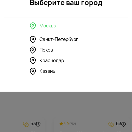
Выберите ваш город
Москва
Санкт-Петербург
Псков
355
350
4.5
(130)
Краснодар
ка Зайка Глори с
Мягкая игрушка Бегемотик
зеленый
Казань
6988
₽
630
630
4.9
(712)