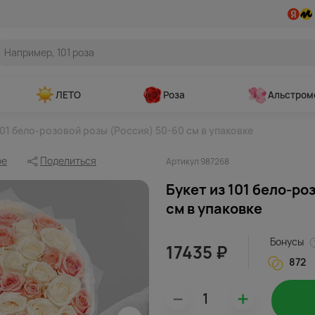
ЛЕТО
Роза
Альстром
101 бело-розовой розы (Россия) 50-60 см в упаковке
ое
Поделиться
Артикул 987268
Букет из 101 бело-ро
см в упаковке
Бонусы
17435 ₽
872
–
+