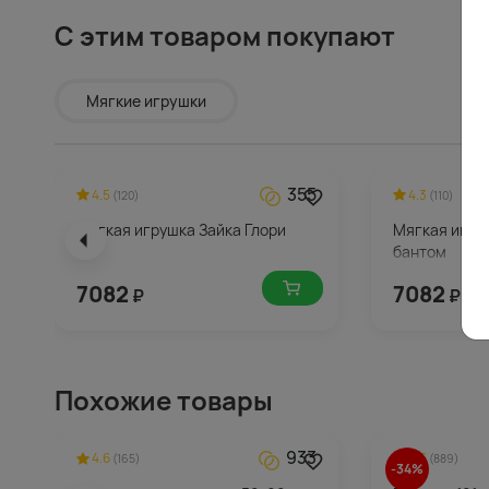
С этим товаром покупают
Мягкие игрушки
355
4.5
4.3
(120)
(110)
Мягкая игрушка Зайка Глори
Мягкая игруш
бантом
7082
7082
₽
₽
Похожие товары
933
4.6
4.6
(165)
(889)
-34%