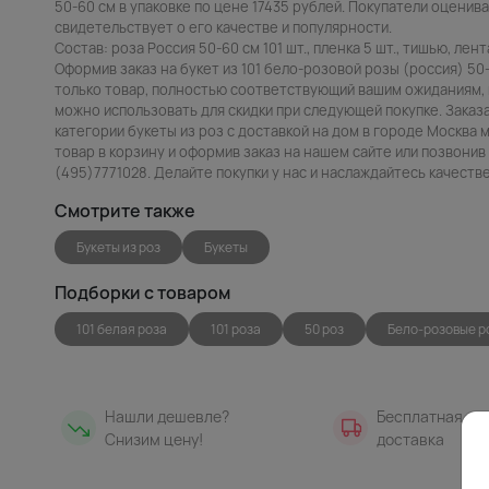
50-60 см в упаковке по цене 17435 рублей. Покупатели оценива
свидетельствует о его качестве и популярности.
Состав: роза Россия 50-60 см 101 шт., пленка 5 шт., тишью, лента
Оформив заказ на букет из 101 бело-розовой розы (россия) 50-
только товар, полностью соответствующий вашим ожиданиям, 
можно использовать для скидки при следующей покупке. Заказа
категории букеты из роз с доставкой на дом в городе Москва 
товар в корзину и оформив заказ на нашем сайте или позвони
(495)7771028. Делайте покупки у нас и наслаждайтесь качест
Смотрите также
Букеты из роз
Букеты
Подборки с товаром
101 белая роза
101 роза
50 роз
Бело-розовые р
Нашли дешевле?
Бесплатная
Снизим цену!
доставка