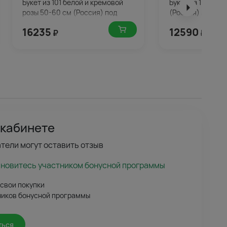
Букет из 101 белой и кремовой
Букет из 101 кра
розы 50-60 см (Россия) под
(Россия) 35-40 с
ленту
16235
12590
₽
₽
 кабинете
тели могут оставить отзыв
ановитесь участником бонусной программы
 свои покупки
ников бонусной программы
ться