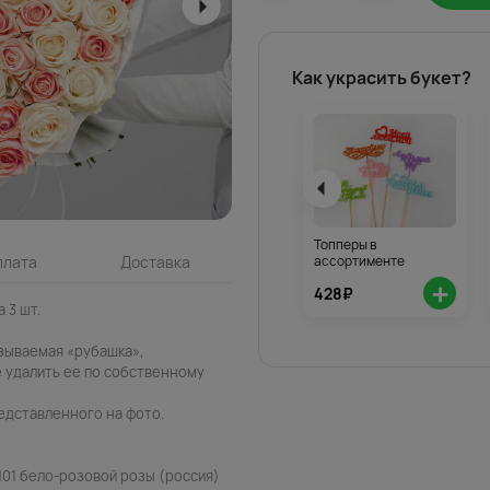
Как украсить букет?
Топперы в
ассортименте
плата
Доставка
+
428₽
 3 шт.
азываемая «рубашка»,
 удалить ее по собственному
едставленного на фото.
101 бело-розовой розы (россия)