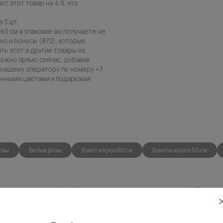
ют этот товар на 4.9, что
 3 шт.
60 см в упаковке вы получаете не
но и бонусы (872), которые
ть этот и другие товары из
можно прямо сейчас, добавив
в нашему оператору по номеру +7
венными цветами и подарками!
озы
Белые розы
Букет из роз 60 см
Букеты из роз 50 см
Фото
Беспла
контроль
открытк