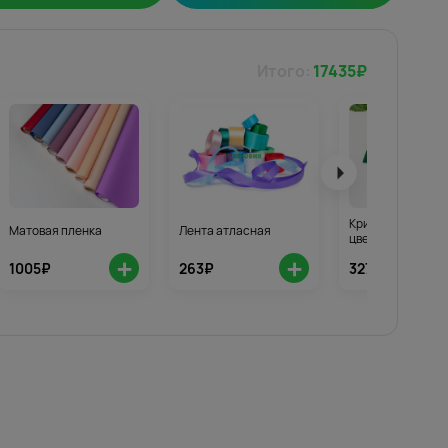
Итого:
17435
₽
Кризал для стой
Матовая пленка
Лента атласная
цветов 3шт.
+
+
1005₽
263₽
327₽