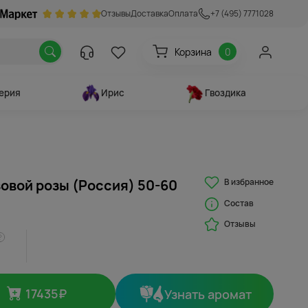
Отзывы
Доставка
Оплата
+7 (495) 7771028
Корзина
0
ерия
Ирис
Гвоздика
В избранное
зовой розы (Россия) 50-60
Состав
Отзывы
17435
₽
Узнать аромат