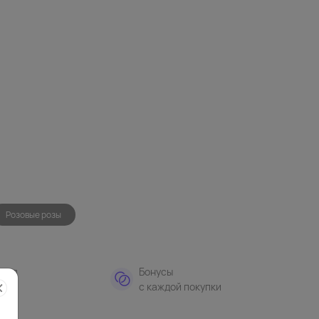
Розовые розы
тная
Бонусы
а
с каждой покупки