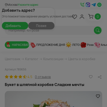
Москва
Укажите адрес
Добавить адрес?
0
Это поможет вам заранее увидеть условия доставки
Добавить
Позже
НАРАСХВАТ
ПРЕДЛОЖЕНИЕ ДНЯ
ЛЕТО
Роза
Аль
Цветовик
→
Каталог
→
Композиции
→
Цветы в коробке
Артикул 789656
4.5
0 отзывов
Букет в шляпной коробке Сладкие мечты