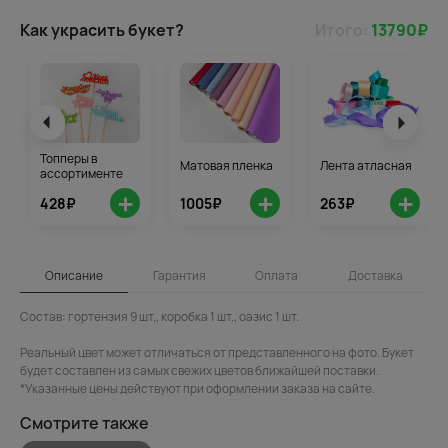
Как украсить букет?
Итого:
13790
₽
Топперы в
Матовая пленка
Лента атласная
ассортименте
+
+
+
428₽
1005₽
263₽
Описание
Гарантия
Оплата
Доставка
Состав: гортензия 9 шт., коробка 1 шт., оазис 1 шт.
Реальный цвет может отличаться от представленного на фото. Букет
будет составлен из самых свежих цветов ближайшей поставки.
*Указанные цены действуют при оформлении заказа на сайте.
Смотрите также