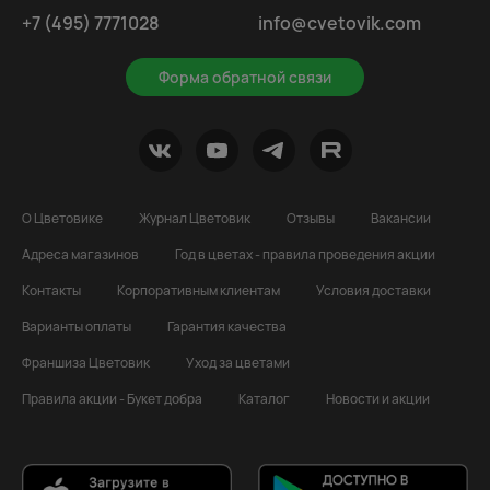
+7 (495) 7771028
info@cvetovik.com
Форма обратной связи
О Цветовике
Журнал Цветовик
Отзывы
Вакансии
Адреса магазинов
Год в цветах - правила проведения акции
Контакты
Корпоративным клиентам
Условия доставки
Варианты оплаты
Гарантия качества
Франшиза Цветовик
Уход за цветами
Правила акции - Букет добра
Каталог
Новости и акции