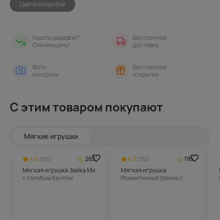
Цветы в коробке
Нашли дешевле?
Бесплатная
Снизим цену!
доставка
Фото
Бесплатная
контроль
открытка
С этим товаром покупают
Мягкие игрушки
4.6
263
4.3
195
(165)
(132)
Мягкая игрушка Зайка Ми
Мягкая игрушка
с голубым бантом
Романтичный Щенок с
сердечком