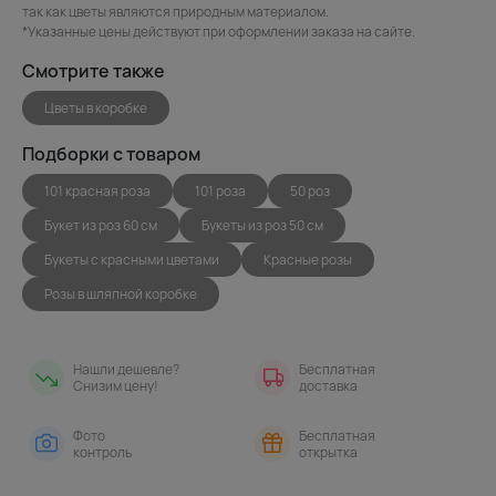
так как цветы являются природным материалом.
*Указанные цены действуют при оформлении заказа на сайте.
Смотрите также
Цветы в коробке
Подборки с товаром
101 красная роза
101 роза
50 роз
Букет из роз 60 см
Букеты из роз 50 см
Букеты с красными цветами
Красные розы
Розы в шляпной коробке
Нашли дешевле?
Бесплатная
Снизим цену!
доставка
Фото
Бесплатная
контроль
открытка