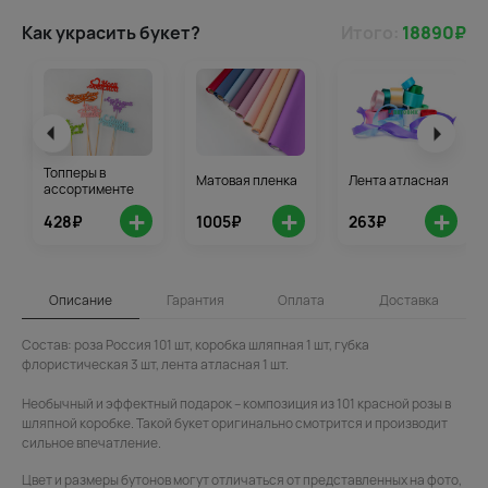
Как украсить букет?
Итого:
18890
₽
Топперы в
Матовая пленка
Лента атласная
ассортименте
+
+
+
428₽
1005₽
263₽
Описание
Гарантия
Оплата
Доставка
Состав: роза Россия 101 шт, коробка шляпная 1 шт, губка
флористическая 3 шт, лента атласная 1 шт.
Необычный и эффектный подарок – композиция из 101 красной розы в
шляпной коробке. Такой букет оригинально смотрится и производит
сильное впечатление.
Цвет и размеры бутонов могут отличаться от представленных на фото,