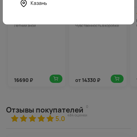
Казань
4.7
835
4.8
717
(187)
(501)
Букет в шляпной коробке
Букет из роз
Летний зной
Чувственность в коробке
16690
₽
от
14330
₽
0
Отзывы покупателей
484 оценки
5.0