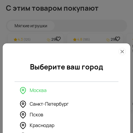
С этим товаром покупают
Мягкие игрушки
4.3
296
4.8
296
(125)
(185)
Мягкая игрушка Зайка Ми
Мягкая игрушка Зайка Ми
в розовом сарафане
в сиреневом сарафане
Выберите ваш город
Москва
Санкт-Петербург
5912
₽
5912
₽
Псков
Краснодар
Похожие товары