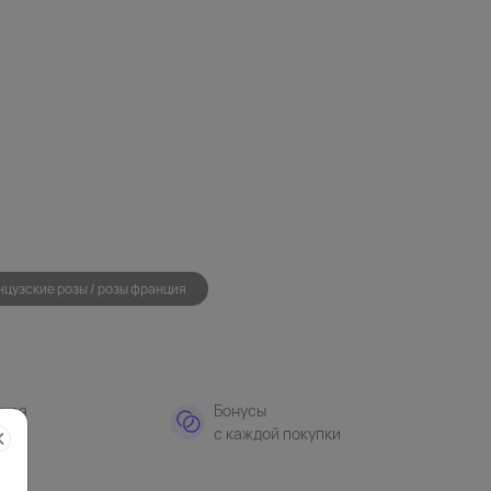
цузские розы / розы франция
тная
Бонусы
а
с каждой покупки