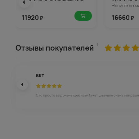
Невинное оч
11920
16660
₽
₽
1
Отзывы покупателей
вкт
Это просто вау, очень красивый букет, девушке очень понрави