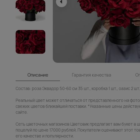
Описание
Гарантия качества
О
Состав: роза Эквадор 50-60 см 35 шт., коробка 1 шт., оазис 2 шт.
Реальный цвет может отличаться от представленного на фото.
свежих цветов ближайшей поставки. *Указанные цены действу
сайте.
Сеть цветочных магазинов Цветовик предлагает вам букет в 
поцелуй по цене 17000 рублей. Покупатели оценивают этот тов
его качестве и популярности.