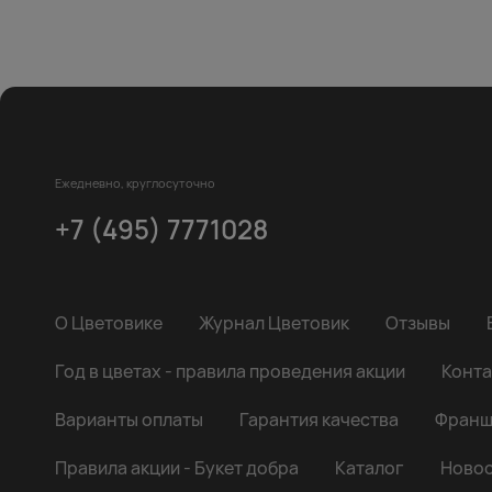
Ежедневно, круглосуточно
+7 (495) 7771028
О Цветовике
Журнал Цветовик
Отзывы
Год в цветах - правила проведения акции
Конта
Варианты оплаты
Гарантия качества
Франш
Правила акции - Букет добра
Каталог
Новос