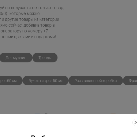
уй вы получаете не только товар,
850), которые можно
т и другие товары из категории
ямо сейчас, добавив товар в
 оператору по номеру +7
венными цветами и подарками!
Для мужчин
Тренды
 роз 60 см
Букеты из роз 50 см
Розы в шляпной коробке
Фран
Фото
Беспла
контроль
открытк