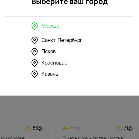
Выберите ваш город
Москва
Санкт-Петербург
Псков
350
355
4.5
(120)
Краснодар
шка Бегемотик
Мягкая игрушка Зайка Глори
Казань
7082
₽
833
717
4.8
(501)
ной коробке
Букет из роз Чувственность в