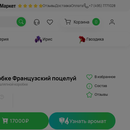
Отзывы
Доставка
Оплата
+7 (495) 7771028
Корзина
0
ерия
Ирис
Гвоздика
В избранное
обке Французский поцелуй
 шляпной коробке
Состав
Отзывы
17000
₽
Узнать аромат