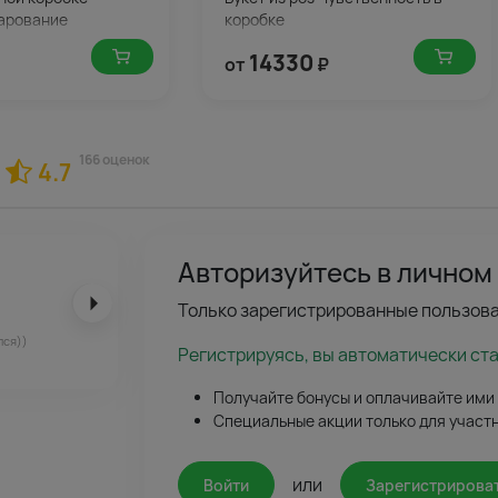
арование
коробке
14330
от
₽
166 оценок
4.7
Авторизуйтесь в личном
Только зарегистрированные пользова
лся))
Регистрируясь, вы автоматически ст
Получайте бонусы и оплачивайте ими
Специальные акции только для участ
или
Войти
Зарегистрирова