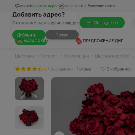
Москва
Укажите адрес
Магазины
Бонусная карта
Добавить адрес?
Все цветы
Это поможет вам заранее увидеть условия доставки
Добавить
Позже
НАРАСХВАТ
ПРЕДЛОЖЕНИЕ ДНЯ
Цветовик
→
Каталог
→
Композиции
→
Цветы в коробке
→ 
4.7
1 отзыв
В избранное
(166 оценок)