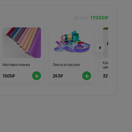
Итого:
17000
₽
Кризал для стой
Матовая пленка
Лента атласная
цветов 3шт.
+
+
1005₽
263₽
327₽