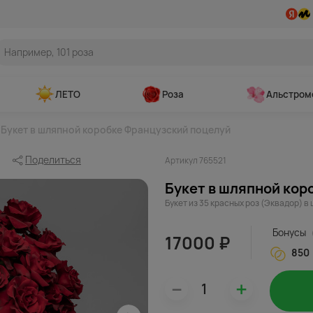
ЛЕТО
Роза
Альстром
Букет в шляпной коробке Французский поцелуй
Поделиться
Артикул 765521
Букет в шляпной кор
Букет из 35 красных роз (Эквадор) в
Бонусы
17000 ₽
850
–
+