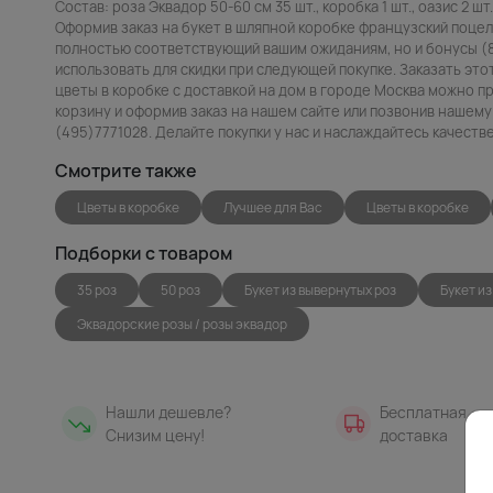
Состав: роза Эквадор 50-60 см 35 шт., коробка 1 шт., оазис 2 шт.
Оформив заказ на букет в шляпной коробке французский поцел
полностью соответствующий вашим ожиданиям, но и бонусы (
использовать для скидки при следующей покупке. Заказать это
цветы в коробке с доставкой на дом в городе Москва можно пр
корзину и оформив заказ на нашем сайте или позвонив нашему
(495)7771028. Делайте покупки у нас и наслаждайтесь качест
Смотрите также
Цветы в коробке
Лучшее для Вас
Цветы в коробке
Подборки с товаром
35 роз
50 роз
Букет из вывернутых роз
Букет из
Эквадорские розы / розы эквадор
Нашли дешевле?
Бесплатная
Снизим цену!
доставка