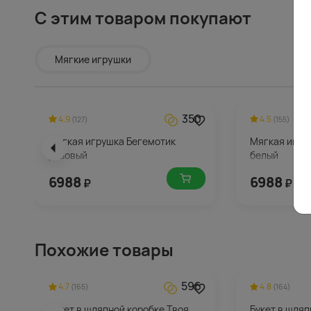
С этим товаром покупают
Мягкие игрушки
350
4.9
4.5
(127)
(155)
Мягкая игрушка Бегемотик
Мягкая игру
розовый
белый
6988
6988
₽
₽
Похожие товары
596
4.7
4.8
(165)
(164)
Букет в шляпной коробке Твоя
Букет в шляп